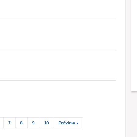
7
8
9
10
Próxima