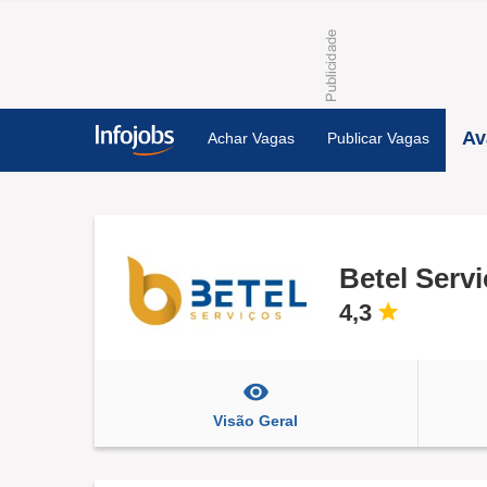
Av
Achar Vagas
Publicar Vagas
Betel Serv
4,3
Visão Geral