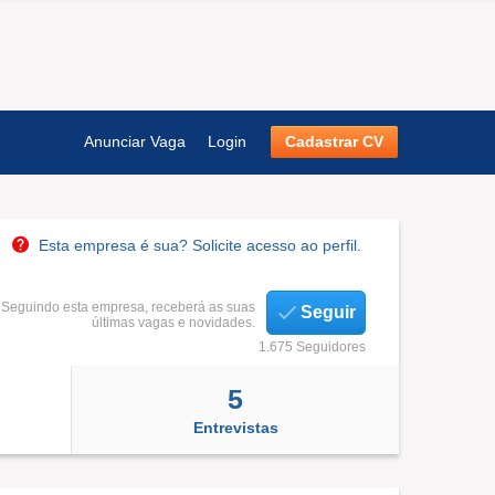
Anunciar Vaga
Login
Cadastrar CV
Esta empresa é sua? Solicite acesso ao perfil.
Seguindo esta empresa, receberá as suas
Seguir
últimas vagas e novidades.
1.675 Seguidores
5
Entrevistas