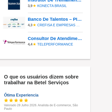
Instrutor De Treinamento Jr
KONECTA BRASIL
3,9
Banco De Talentos – PINDAMONHANGABA
CREFISA E EMPRESAS PARCEIRAS
4,3
Consultor De Atendimento - Companhia Aérea | Inglês Intermediário B2 | Parnamirim/RN
TELEPERFORMANCE
4,4
O que os usuários dizem sobre
trabalhar na Betel Serviços
Ótima Experiencia
Valorado 28 Julho 2026. Analista de E-commerce, São
Paulo