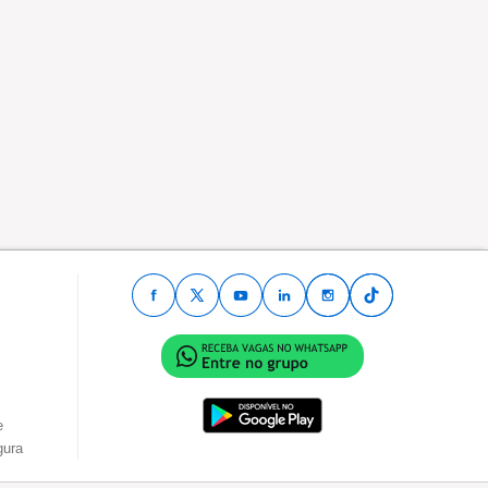
e
gura