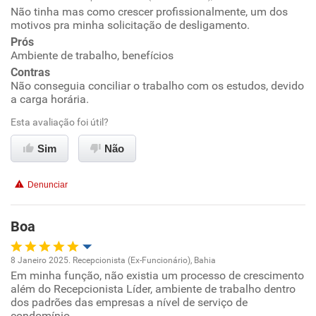
Não tinha mas como crescer profissionalmente, um dos
Oportunidade de promoção
motivos pra minha solicitação de desligamento.
Prós
Ambiente de trabalho
Ambiente de trabalho, benefícios
Contras
Conciliação com a vida familiar
Não conseguia conciliar o trabalho com os estudos, devido
a carga horária.
Benefícios
Esta avaliação foi útil?
Sim
Não
Recomenda esta empresa
Recomenda a diretoria
Denunciar
Boa
8 Janeiro 2025. Recepcionista (Ex-Funcionário), Bahia
Em minha função, não existia um processo de crescimento
Oportunidade de promoção
além do Recepcionista Líder, ambiente de trabalho dentro
dos padrões das empresas a nível de serviço de
Ambiente de trabalho
condomínio.