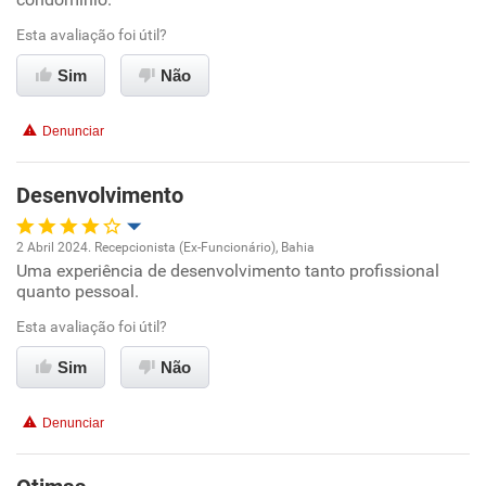
Esta avaliação foi útil?
Conciliação com a vida familiar
Sim
Não
Benefícios
Denunciar
Recomenda esta empresa
Recomenda a diretoria
Desenvolvimento
2 Abril 2024. Recepcionista (Ex-Funcionário), Bahia
Uma experiência de desenvolvimento tanto profissional
Oportunidade de promoção
quanto pessoal.
Ambiente de trabalho
Esta avaliação foi útil?
Sim
Não
Conciliação com a vida familiar
Denunciar
Benefícios