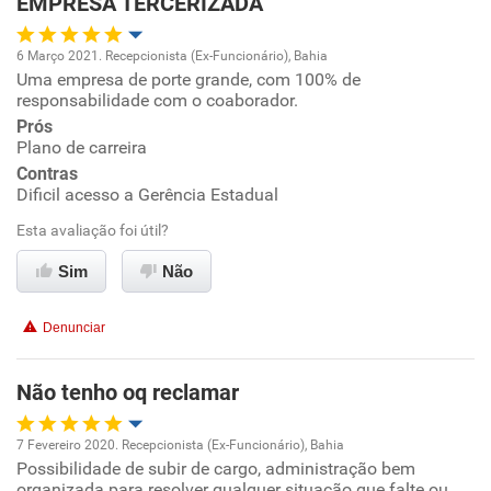
EMPRESA TERCERIZADA
6 Março 2021. Recepcionista (Ex-Funcionário), Bahia
Uma empresa de porte grande, com 100% de
Oportunidade de promoção
responsabilidade com o coaborador.
Prós
Ambiente de trabalho
Plano de carreira
Contras
Conciliação com a vida familiar
Dificil acesso a Gerência Estadual
Esta avaliação foi útil?
Benefícios
Sim
Não
Recomenda esta empresa
Denunciar
Recomenda a diretoria
Não tenho oq reclamar
7 Fevereiro 2020. Recepcionista (Ex-Funcionário), Bahia
Possibilidade de subir de cargo, administração bem
Oportunidade de promoção
organizada para resolver qualquer situação que falte ou