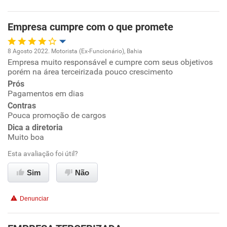
Benefícios
Empresa cumpre com o que promete
Recomenda esta empresa
8 Agosto 2022. Motorista (Ex-Funcionário), Bahia
Recomenda a diretoria
Empresa muito responsável e cumpre com seus objetivos
Oportunidade de promoção
porém na área terceirizada pouco crescimento
Prós
Ambiente de trabalho
Pagamentos em dias
Contras
Conciliação com a vida familiar
Pouca promoção de cargos
Dica a diretoria
Muito boa
Benefícios
Esta avaliação foi útil?
Recomenda esta empresa
Sim
Não
Denunciar