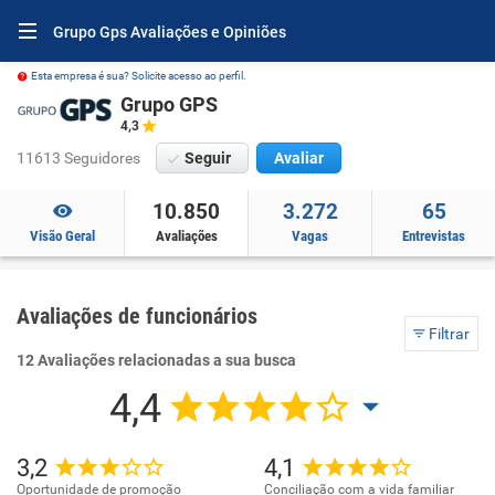
Grupo Gps Avaliações e Opiniões
Esta empresa é sua? Solicite acesso ao perfil.
Grupo GPS
4,3
11613 Seguidores
Seguir
Avaliar
10.850
3.272
65
Visão Geral
Avaliações
Vagas
Entrevistas
Avaliações de funcionários
Filtrar
12 Avaliações relacionadas a sua busca
4,4
3,2
4,1
Oportunidade de promoção
Conciliação com a vida familiar