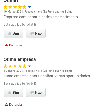
Otimas
Recomenda esta empresa
19 Março 2024. Recepcionista (Ex-Funcionário), Bahia
Empresa com oportunidades de crescimento
Oportunidade de promoção
Esta avaliação foi útil?
Ambiente de trabalho
Sim
Não
Conciliação com a vida familiar
Denunciar
Benefícios
Ótima empresa
Recomenda esta empresa
8 Janeiro 2024. Recepcionista (Ex-Funcionário), Bahia
Recomenda a diretoria
ótima empresa para trabalhar, várias oportunidades.
Oportunidade de promoção
Esta avaliação foi útil?
Ambiente de trabalho
Sim
Não
Conciliação com a vida familiar
Denunciar