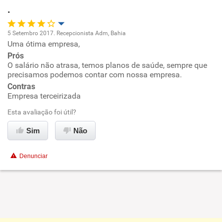
.
Recomenda esta empresa
Recomenda a diretoria
5 Setembro 2017. Recepcionista Adm, Bahia
Uma ótima empresa,
Oportunidade de promoção
Prós
O salário não atrasa, temos planos de saúde, sempre que
Ambiente de trabalho
precisamos podemos contar com nossa empresa.
Contras
Conciliação com a vida familiar
Empresa terceirizada
Esta avaliação foi útil?
Benefícios
Sim
Não
Recomenda esta empresa
Denunciar