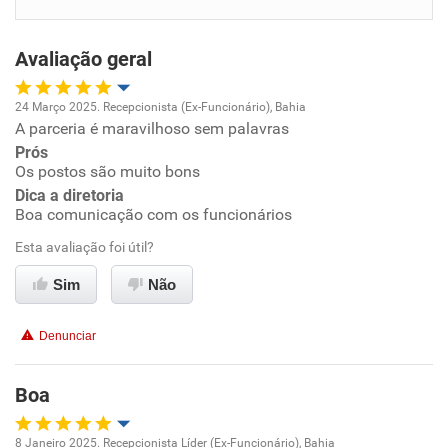
Benefícios
Avaliação geral
Não recomenda esta empresa
Não recomenda a diretoria
24 Março 2025. Recepcionista (Ex-Funcionário), Bahia
A parceria é maravilhoso sem palavras
Oportunidade de promoção
Prós
Os postos são muito bons
Ambiente de trabalho
Dica a diretoria
Boa comunicação com os funcionários
Conciliação com a vida familiar
Esta avaliação foi útil?
Benefícios
Sim
Não
Recomenda esta empresa
Denunciar
Recomenda a diretoria
Boa
8 Janeiro 2025. Recepcionista Líder (Ex-Funcionário), Bahia