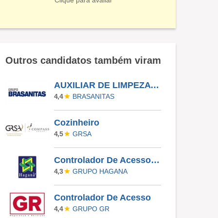
Clique para avaliar
Outros candidatos também viram
AUXILIAR DE LIMPEZA HOSPITALAR - 5X1 - MANHÃ
BRASANITAS
4,4
Cozinheiro
GRSA
4,5
Controlador De Acesso 5X1 - Faria Lima
GRUPO HAGANA
4,3
Controlador De Acesso
GRUPO GR
4,4