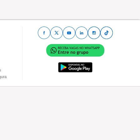
e
gura