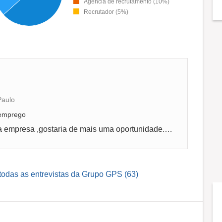
Agência de recrutamento (10%)
Recrutador (5%)
Paulo
 emprego
Processo rapido e facil,gosto demais desta empresa ,gostaria de mais uma oportunidade...e vi que vcs estão precisando
todas as entrevistas da Grupo GPS (63)