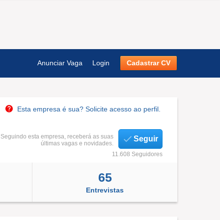
Anunciar Vaga
Login
Cadastrar CV
Esta empresa é sua? Solicite acesso ao perfil.
Seguindo esta empresa, receberá as suas
Seguir
últimas vagas e novidades.
11.608 Seguidores
65
Entrevistas