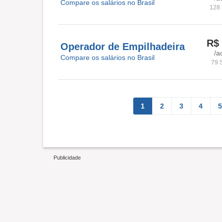
Compare os salários no Brasil
128 
R$ 
Operador de Empilhadeira
/a
Compare os salários no Brasil
79 
1
2
3
4
5