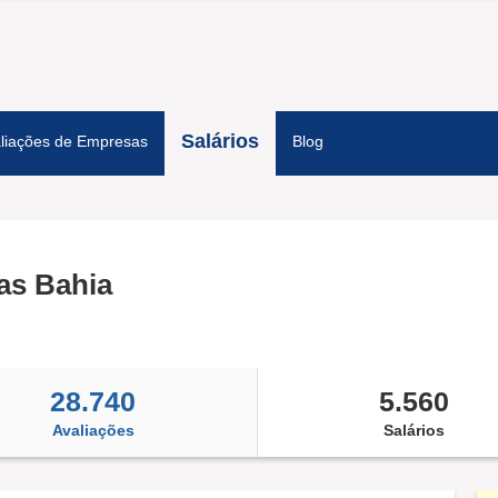
Salários
liações de Empresas
Blog
as Bahia
28.740
5.560
Avaliações
Salários