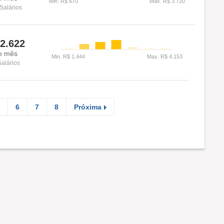
Salários
2.622
o mês
Salários
6
7
8
Próxima