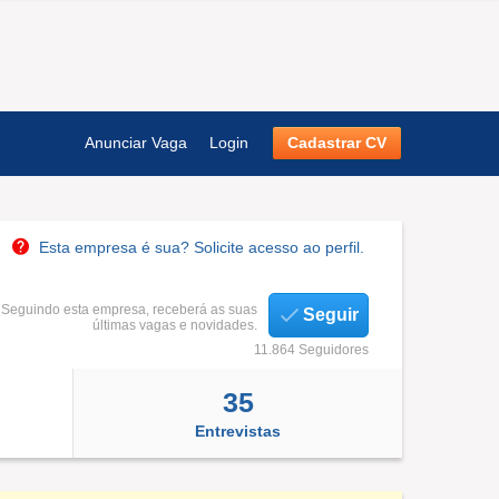
Anunciar Vaga
Login
Cadastrar CV
Esta empresa é sua? Solicite acesso ao perfil.
Seguindo esta empresa, receberá as suas
Seguir
últimas vagas e novidades.
11.864 Seguidores
35
Entrevistas