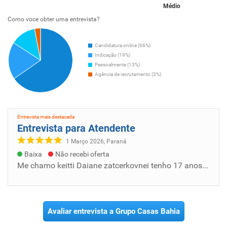
Médio
Como voce obter uma entrevista?
Candidatura online (66%)
Indicação (19%)
Pessoalmente (13%)
Agência de recrutamento (3%)
Entrevista mais destacada
Entrevista para Atendente
1 Março 2026, Paraná
Baixa
Não recebi oferta
Me chamo keitti Daiane zatcerkovnei tenho 17 anos moro em ponta grossa, estou atrás do primeiro emprego sou rápida, aprendo fácil sei lidar...
Avaliar entrevista a Grupo Casas Bahia