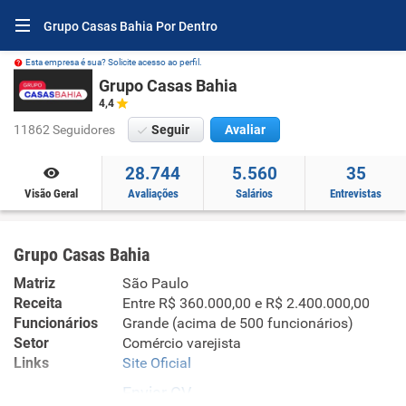
Grupo Casas Bahia Por Dentro
Esta empresa é sua? Solicite acesso ao perfil.
Grupo Casas Bahia
4,4
11862 Seguidores
Seguir
Avaliar
28.744
5.560
35
Visão Geral
Avaliações
Salários
Entrevistas
Grupo Casas Bahia
Matriz
São Paulo
Receita
Entre R$ 360.000,00 e R$ 2.400.000,00
Funcionários
Grande (acima de 500 funcionários)
Setor
Comércio varejista
Links
Site Oficial
Enviar CV