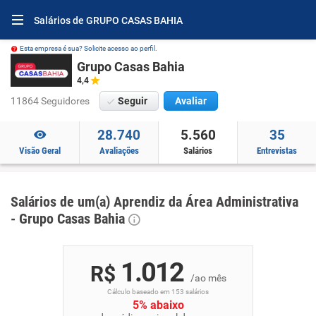
Salários de GRUPO CASAS BAHIA
Esta empresa é sua? Solicite acesso ao perfil.
Grupo Casas Bahia
4,4
11864 Seguidores
Seguir
Avaliar
28.740
5.560
35
Visão Geral
Avaliações
Salários
Entrevistas
Salários de um(a) Aprendiz da Área Administrativa
- Grupo Casas Bahia
1.012
R$
/ao mês
Cálculo baseado em 153 salários
5% abaixo