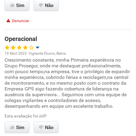
Sim
Não
Conciliação com a vida familiar
Denunciar
Benefícios
Operacional
Recomenda esta empresa
19 Abril 2023. Vigilante Diurno, Bahia
Crescimento constante, minha Primeira experiência no
Oportunidade de promoção
Grupo Prosegur, onde me destaquei profissionalmente,
com pouco tempo,na empresa, tive o privilégio de expandir
Ambiente de trabalho
minha experiência, cobrindo férias e reciclagem,na central
de monitoramento, e no mesmo posto com o contrato da
Empresa GPS sigo fazendo cobertura de liderança na
Conciliação com a vida familiar
ausência da supervisora... Seguimos com uma equipe de
colegas vigilantes e controladores de acesso,
desempenhando em equipe um excelente trabalho.
Benefícios
Esta avaliação foi útil?
Recomenda esta empresa
Sim
Não