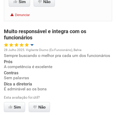
Sim
Não
Benefícios
Denunciar
Recomenda esta empresa
Recomenda a diretoria
Muito responsável e integra com os
funcionários
28 Julho 2025. Vigilante Diurno (Ex-Funcionário), Bahia
Sempre buscando o melhor pra cada um dos funcionários
Oportunidade de promoção
Prós
A competência é excelente
Ambiente de trabalho
Contras
Sem palavras
Conciliação com a vida familiar
Dica a diretoria
É admirável ao os bons
Benefícios
Esta avaliação foi útil?
Sim
Não
Recomenda esta empresa
Recomenda a diretoria