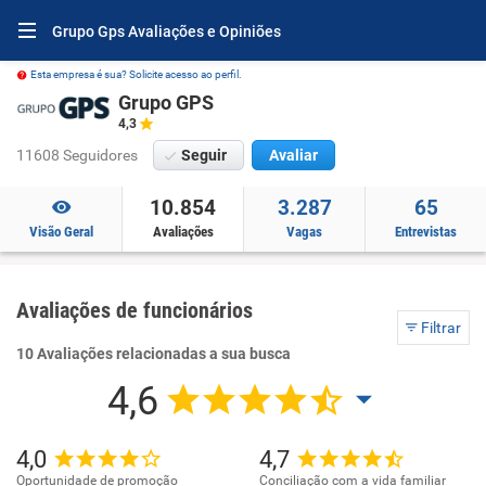
Grupo Gps Avaliações e Opiniões
Esta empresa é sua? Solicite acesso ao perfil.
Grupo GPS
4,3
11608 Seguidores
Seguir
Avaliar
10.854
3.287
65
Visão Geral
Avaliações
Vagas
Entrevistas
Avaliações de funcionários
Filtrar
10 Avaliações relacionadas a sua busca
4,6
4,0
4,7
Oportunidade de promoção
Conciliação com a vida familiar