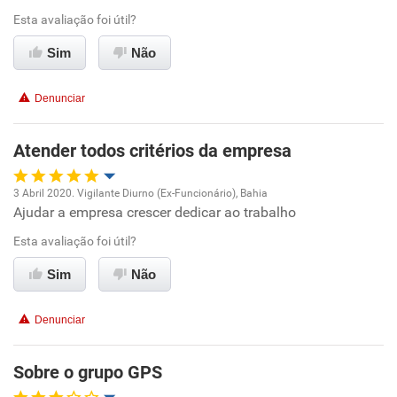
Ambiente de trabalho
Esta avaliação foi útil?
Sim
Não
Conciliação com a vida familiar
Denunciar
Benefícios
Atender todos critérios da empresa
Recomenda esta empresa
Recomenda a diretoria
3 Abril 2020. Vigilante Diurno (Ex-Funcionário), Bahia
Ajudar a empresa crescer dedicar ao trabalho
Oportunidade de promoção
Esta avaliação foi útil?
Ambiente de trabalho
Sim
Não
Conciliação com a vida familiar
Denunciar
Benefícios
Sobre o grupo GPS
Recomenda esta empresa