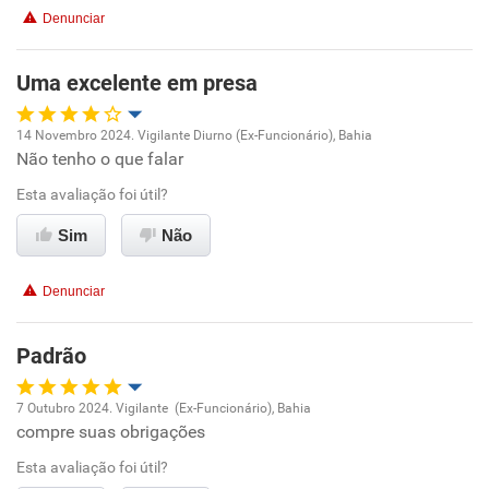
Denunciar
Uma excelente em presa
14 Novembro 2024. Vigilante Diurno (Ex-Funcionário), Bahia
Não tenho o que falar
Oportunidade de promoção
Esta avaliação foi útil?
Ambiente de trabalho
Sim
Não
Conciliação com a vida familiar
Denunciar
Benefícios
Padrão
Recomenda esta empresa
7 Outubro 2024. Vigilante (Ex-Funcionário), Bahia
compre suas obrigações
Oportunidade de promoção
Esta avaliação foi útil?
Ambiente de trabalho