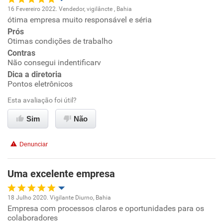
16 Fevereiro 2022. Vendedor, vigilâncte , Bahia
ótima empresa muito responsável e séria
Oportunidade de promoção
Prós
Otimas condições de trabalho
Ambiente de trabalho
Contras
Não consegui indentificarv
Conciliação com a vida familiar
Dica a diretoria
Pontos eletrônicos
Benefícios
Esta avaliação foi útil?
Sim
Não
Recomenda esta empresa
Recomenda a diretoria
Denunciar
Uma excelente empresa
18 Julho 2020. Vigilante Diurno, Bahia
Empresa com processos claros e oportunidades para os
Oportunidade de promoção
colaboradores