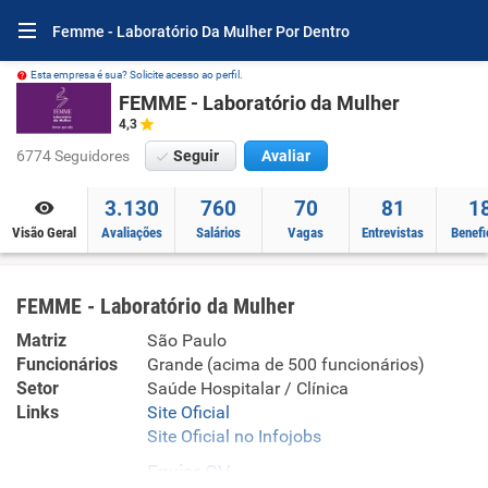
Femme - Laboratório Da Mulher Por Dentro
Esta empresa é sua? Solicite acesso ao perfil.
FEMME - Laboratório da Mulher
4,3
6774 Seguidores
Seguir
Avaliar
3.130
760
70
81
1
Visão Geral
Avaliações
Salários
Vagas
Entrevistas
Benefi
FEMME - Laboratório da Mulher
Matriz
São Paulo
Funcionários
Grande (acima de 500 funcionários)
Setor
Saúde Hospitalar / Clínica
Links
Site Oficial
Site Oficial no Infojobs
Enviar CV