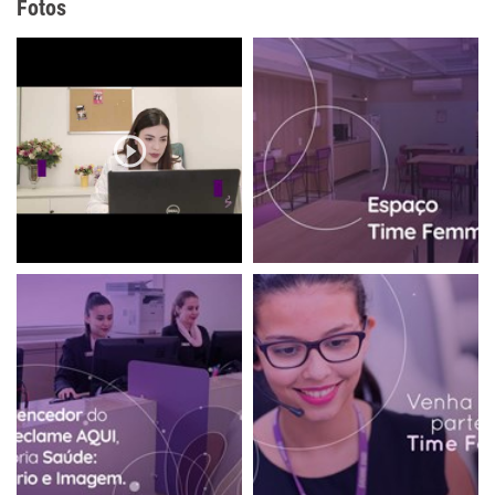
Fotos
as medidas de higiene para minimizar riscos de
contaminação. Se você precisar, não hesite em nos
procurar para cuidar da sua saúde! #j
Ver mais...
Mais de um mes
Com tudo o que tem acontecido
nos últimos meses, uma das
coisas que mais sentimos falta é
de estar com quem amamos. E
hoje, em uma data tão especial,
+5
nós, do Femme, sabemos que a
saúde feminina está muito ligada
à figura materna. A mãe é quem faz o primeiro
contato com o médico, explica os sintomas, entende o
que está acontecendo e está s
Ver mais...
Mais de um mes
Diante do cenário de isolamento