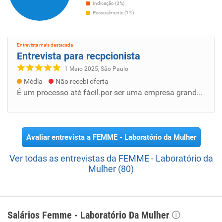
Indicação (3%)
Pessoalmente (1%)
Mais de um mes
O último sábado foi um marco
Entrevista mais destacada
para todo o Time Femme. Pela
Entrevista para recpcionista
primeira vez nos reunimos online
1 Maio 2025, São Paulo
para participar do evento
estratégico “Mensageiros do Amor
Média
Não recebi oferta
+5
por ela”, totalmente focado no
É um processo até fácil.por ser uma empresa grande.e pelo menos o que fiz foi teste e achei fácil e interessante e as questões e mais sobre...
nosso propósito. Conseguimos
contar com a participação de mais de 1.000 pessoas,
incluindo Colaboradores e Médicos. Ficamos muito
emocionados com esse en
Ver mais...
Avaliar entrevista a FEMME - Laboratório da Mulher
Ver todas as entrevistas da FEMME - Laboratório da
Mais de um mes
Mulher (80)
Com a rotina atual que todos
estão vivendo, muitas
profissionais aderiram ao home
office como novo modelo de
Salários Femme - Laboratório Da Mulher
trabalho para diminuir ainda mais