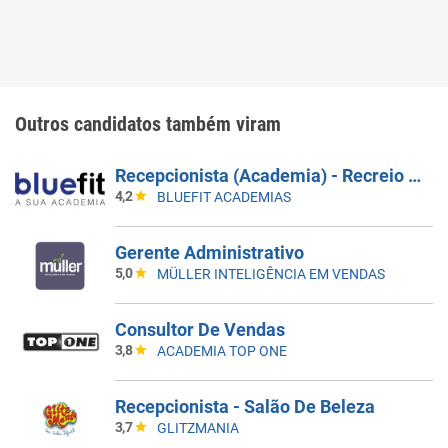
Outros candidatos também viram
Recepcionista (Academia) - Recreio 2 - Barra Da Tijuca/RJ - (Inauguração) - Horário: 15H30 Ás 00H00
4,2
BLUEFIT ACADEMIAS
Gerente Administrativo
5,0
MÜLLER INTELIGÊNCIA EM VENDAS
Consultor De Vendas
3,8
ACADEMIA TOP ONE
Recepcionista - Salão De Beleza
3,7
GLITZMANIA