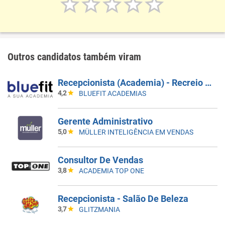
Outros candidatos também viram
Recepcionista (Academia) - Recreio 2 - Barra Da Tijuca/RJ - (Inauguração) - Horário: 15H30 Ás 00H00
4,2
BLUEFIT ACADEMIAS
Gerente Administrativo
5,0
MÜLLER INTELIGÊNCIA EM VENDAS
Consultor De Vendas
3,8
ACADEMIA TOP ONE
Recepcionista - Salão De Beleza
3,7
GLITZMANIA