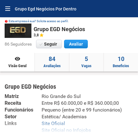
Grupo Egd Negócios Por Dentro
Esta empresa é sua? Solicite acesso ao perfil.
Grupo EGD Negócios
3,8
86 Seguidores
Seguir
Avaliar
84
5
10
Visão Geral
Avaliações
Vagas
Beneficios
Grupo EGD Negócios
Matriz
Rio Grande do Sul
Receita
Entre R$ 60.000,00 e R$ 360.000,00
Funcionários
Pequeno (entre 20 e 99 funcionários)
Setor
Estética/ Academias
Links
Site Oficial
Site Oficial no Infojobs