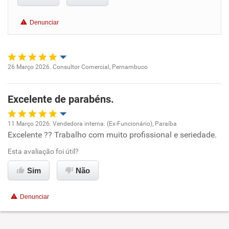
Conciliação com a vida familiar
Denunciar
Benefícios
Recomenda esta empresa
26 Março 2026. Consultor Comercial, Pernambuco
Oportunidade de promoção
Recomenda a diretoria
Excelente de parabéns.
Ambiente de trabalho
11 Março 2026. Vendedora interna. (Ex-Funcionário), Paraíba
Conciliação com a vida familiar
Excelente ?? Trabalho com muito profissional e seriedade.
Oportunidade de promoção
Esta avaliação foi útil?
Benefícios
Ambiente de trabalho
Sim
Não
Recomenda esta empresa
Conciliação com a vida familiar
Recomenda a diretoria
Denunciar
Benefícios