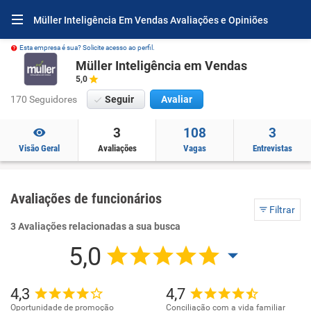
Müller Inteligência Em Vendas Avaliações e Opiniões
Esta empresa é sua? Solicite acesso ao perfil.
Müller Inteligência em Vendas
5,0
170 Seguidores
Seguir
Avaliar
3
108
3
Visão Geral
Avaliações
Vagas
Entrevistas
Avaliações de funcionários
Filtrar
3 Avaliações relacionadas a sua busca
5,0
4,3
4,7
Oportunidade de promoção
Conciliação com a vida familiar