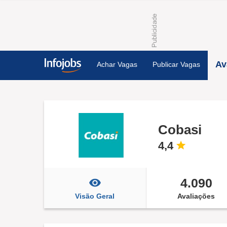
Av
Achar Vagas
Publicar Vagas
Cobasi
4,4
4.090
Visão Geral
Avaliações