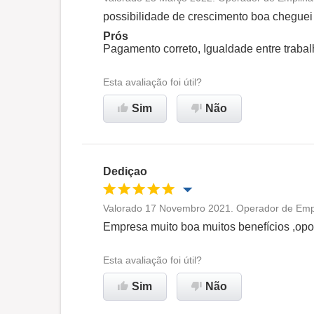
Oportunidade de promoção
possibilidade de crescimento boa cheguei a
Prós
Ambiente de trabalho
Pagamento correto, Igualdade entre traba
Esta avaliação foi útil?
Recomenda esta empresa
Sim
Não
Dediçao
Valorado 17 Novembro 2021. Operador de Empil
Oportunidade de promoção
Empresa muito boa muitos benefícios ,opo
Ambiente de trabalho
Esta avaliação foi útil?
Sim
Não
Recomenda esta empresa