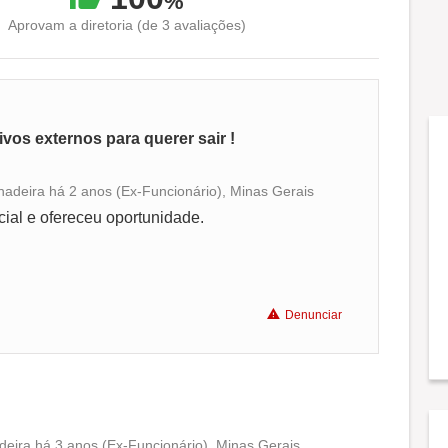
%
Aprovam a diretoria (de 3 avaliações)
tivos externos para querer sair !
hadeira há 2 anos (Ex-Funcionário), Minas Gerais
Conciliação com a vida familiar
al e ofereceu oportunidade.
Benefícios
Denunciar
Recomenda a diretoria
eira há 3 anos (Ex-Funcionário), Minas Gerais