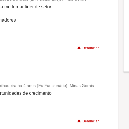
Conciliação com a vida familiar
 me tornar líder de setor
Benefícios
lhadores
Recomenda a diretoria
Denunciar
hadeira há 4 anos (Ex-Funcionário), Minas Gerais
Conciliação com a vida familiar
rtunidades de crecimento
Benefícios
Denunciar
Recomenda a diretoria