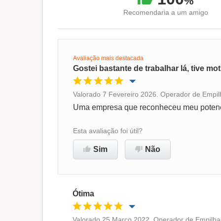
%
Recomendaria a um amigo
Avaliação mais destacada
Gostei bastante de trabalhar lá, tive mo
Valorado 7 Fevereiro 2026. Operador de Empil
Oportunidade de promoção
Uma empresa que reconheceu meu potenci
Ambiente de trabalho
Esta avaliação foi útil?
Sim
Não
Recomenda esta empresa
Ótima
Valorado 25 Março 2022. Operador de Empilhad