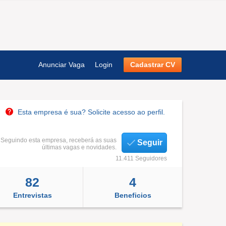
Anunciar Vaga
Login
Cadastrar CV
Esta empresa é sua? Solicite acesso ao perfil.
Seguindo esta empresa, receberá as suas
Seguir
últimas vagas e novidades.
11.411 Seguidores
82
4
Entrevistas
Beneficios