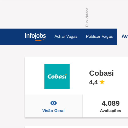
Av
Achar Vagas
Publicar Vagas
Cobasi
4,4
4.089
Visão Geral
Avaliações