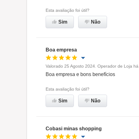
Ambiente de trabalho
Esta avaliação foi útil?
Sim
Não
Não recomenda esta
empresa
Boa empresa
Valorado 25 Agosto 2024. Operador de Loja há 
Oportunidade de promoção
Boa empresa e bons benefícios
Ambiente de trabalho
Esta avaliação foi útil?
Sim
Não
Recomenda esta empresa
Cobasi minas shopping