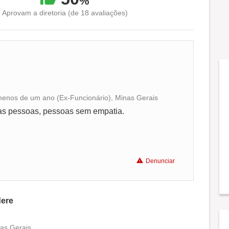
%
Aprovam a diretoria (de 18 avaliações)
menos de um ano (Ex-Funcionário), Minas Gerais
Conciliação com a vida familiar
cas pessoas, pessoas sem empatia.
Benefícios
Denunciar
dere
nas Gerais