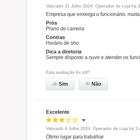
Valorado 31 Julho 2024. Operador de Loja há 3
Oportunidade de promoção
Empresa que enxerga o funcionário, muita
Prós
Ambiente de trabalho
Plano de carreira
Contras
Horário de sho
Recomenda esta empresa
Dica a diretoria
Sempre disposto a ouvir e atender os func
Esta avaliação foi útil?
Sim
Não
Excelente
Valorado 4 Julho 2024. Operador de Loja há 3 
Oportunidade de promoção
Ótimo lugar para trabalhar