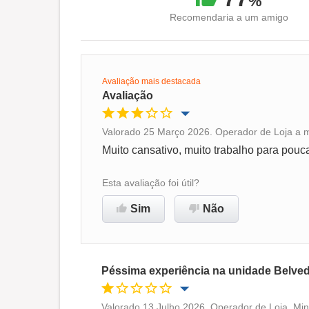
%
Recomendaria a um amigo
Avaliação mais destacada
Avaliação
Valorado 25 Março 2026. Operador de Loja a 
Oportunidade de promoção
Muito cansativo, muito trabalho para pou
Ambiente de trabalho
Esta avaliação foi útil?
Sim
Não
Não recomenda esta
empresa
Péssima experiência na unidade Belve
Valorado 13 Julho 2026. Operador de Loja, Mi