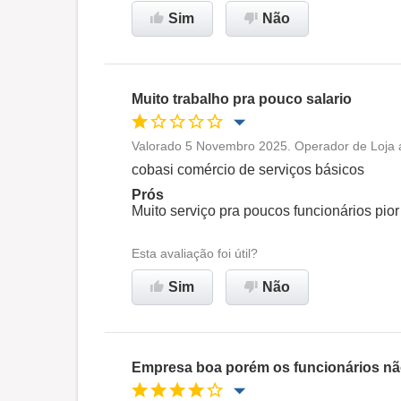
Sim
Não
Recomenda esta empresa
Muito trabalho pra pouco salario
Valorado 5 Novembro 2025. Operador de Loja 
Oportunidade de promoção
cobasi comércio de serviços básicos
Prós
Ambiente de trabalho
Muito serviço pra poucos funcionários pior
Esta avaliação foi útil?
Não recomenda esta
empresa
Sim
Não
Empresa boa porém os funcionários n