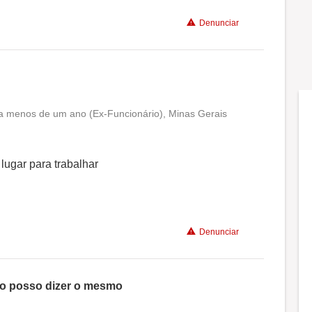
Recomenda a diretoria
Denunciar
a menos de um ano (Ex-Funcionário), Minas Gerais
Conciliação com a vida familiar
Benefícios
 lugar para trabalhar
Não recomenda a diretoria
Denunciar
ão posso dizer o mesmo