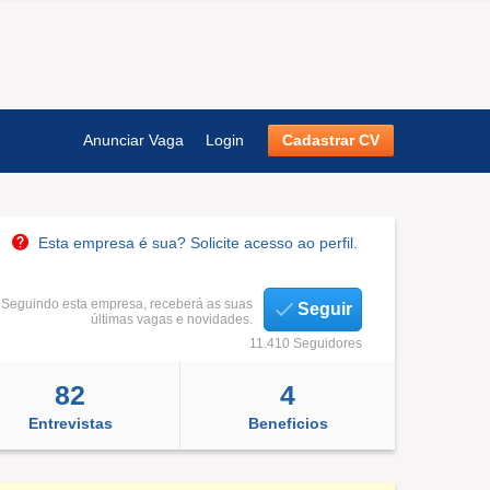
Anunciar Vaga
Login
Cadastrar CV
Esta empresa é sua? Solicite acesso ao perfil.
Seguindo esta empresa, receberá as suas
Seguir
últimas vagas e novidades.
11.410 Seguidores
82
4
Entrevistas
Beneficios