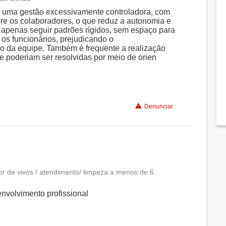
Conciliação com a vida familiar
 uma gestão excessivamente controladora, com
re os colaboradores, o que reduz a autonomia e
 apenas seguir padrões rígidos, sem espaço para
Benefícios
 os funcionários, prejudicando o
ão da equipe. Também é frequente a realização
 poderiam ser resolvidas por meio de orien
Não recomenda a diretoria
Denunciar
or de vivos / atendimento/ limpeza a menos de 6
Conciliação com a vida familiar
envolvimento profissional
Benefícios