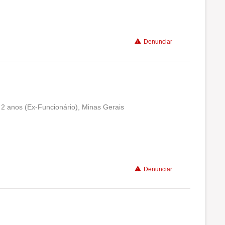
Benefícios
Denunciar
Não recomenda a diretoria
2 anos (Ex-Funcionário), Minas Gerais
Conciliação com a vida familiar
Benefícios
Denunciar
Recomenda a diretoria