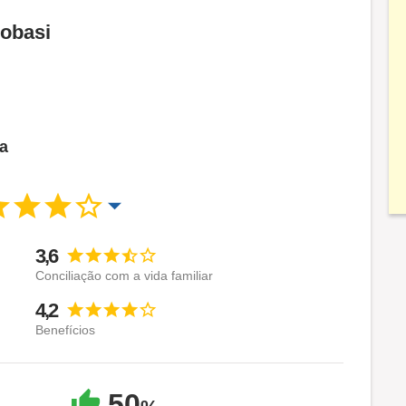
Cobasi
ca
3,6
Conciliação com a vida familiar
4,2
Benefícios
50