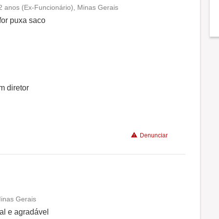
2 anos (Ex-Funcionário), Minas Gerais
Conciliação com a vida familiar
for puxa saco
Benefícios
Não recomenda a diretoria
 diretor
Denunciar
Minas Gerais
Conciliação com a vida familiar
al e agradável