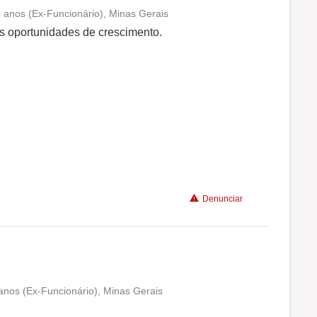
 anos (Ex-Funcionário), Minas Gerais
Conciliação com a vida familiar
s oportunidades de crescimento.
Benefícios
Recomenda a diretoria
i
Denunciar
anos (Ex-Funcionário), Minas Gerais
Conciliação com a vida familiar