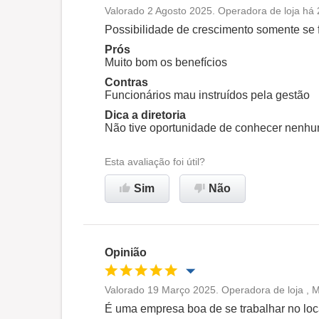
Valorado 2 Agosto 2025. Operadora de loja há 
Oportunidade de promoção
Possibilidade de crescimento somente se 
Prós
Ambiente de trabalho
Muito bom os benefícios
Contras
Funcionários mau instruídos pela gestão
Não recomenda esta
Dica a diretoria
empresa
Não tive oportunidade de conhecer nenhum
Esta avaliação foi útil?
Sim
Não
Opinião
Valorado 19 Março 2025. Operadora de loja , 
Oportunidade de promoção
É uma empresa boa de se trabalhar no loc