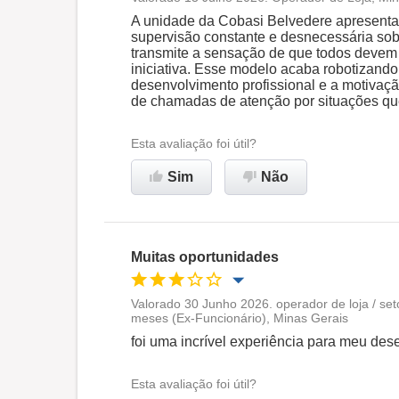
Oportunidade de promoção
A unidade da Cobasi Belvedere apresenta
supervisão constante e desnecessária sob
transmite a sensação de que todos devem
Ambiente de trabalho
iniciativa. Esse modelo acaba robotizando
desenvolvimento profissional e a motivaç
de chamadas de atenção por situações que
Não recomenda esta
empresa
Esta avaliação foi útil?
Sim
Não
Muitas oportunidades
Valorado 30 Junho 2026. operador de loja / set
meses (Ex-Funcionário), Minas Gerais
Oportunidade de promoção
foi uma incrível experiência para meu des
Ambiente de trabalho
Esta avaliação foi útil?