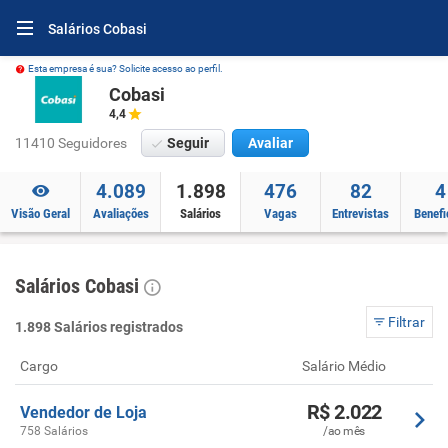
Salários Cobasi
Esta empresa é sua? Solicite acesso ao perfil.
Cobasi
4,4
11410 Seguidores
Seguir
Avaliar
4.089
1.898
476
82
4
Visão Geral
Avaliações
Salários
Vagas
Entrevistas
Benefi
Salários Cobasi
Filtrar
1.898 Salários registrados
Cargo
Salário Médio
R$ 2.022
Vendedor de Loja
758 Salários
/ao mês