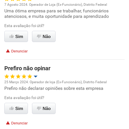
Não recomenda a diretoria
7 Agosto 2024. Operador de Loja (Ex-Funcionário), Distrito Federal
Uma ótima empresa para se trabalhar, funcionários
Oportunidade de promoção
atenciosos, e muita oportunidade para aprendizado
Ambiente de trabalho
Esta avaliação foi útil?
Sim
Não
Conciliação com a vida familiar
Denunciar
Benefícios
Prefiro não opinar
Recomenda esta empresa
Recomenda a diretoria
25 Março 2024. Operador de loja (Ex-Funcionário), Distrito Federal
Prefiro não declarar opiniões sobre esta empresa
Oportunidade de promoção
Esta avaliação foi útil?
Ambiente de trabalho
Sim
Não
Conciliação com a vida familiar
Denunciar