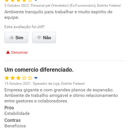
3 Outubro 2022. Personal pet (Vendedor) (Ex-Funcionário), Distrito Federal
Recomenda a diretoria
Ambiente tranquilo para trabalhar e muito espírito de
Oportunidade de promoção
equipe.
Ambiente de trabalho
Esta avaliação foi útil?
Sim
Não
Conciliação com a vida familiar
Denunciar
Benefícios
Um comercio diferenciado.
Recomenda esta empresa
Recomenda a diretoria
15 Outubro 2021. Operador de Loja, Distrito Federal
Empresa gigante e com grandes planos de expansão.
Oportunidade de promoção
Ambiente de trabalho amigável e ótimo relacionamento
entre gestores e colaboradores.
Ambiente de trabalho
Prós
Estabilidade
Conciliação com a vida familiar
Contras
Benefícios