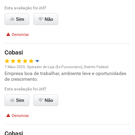
Esta avaliação foi útil?
Ambiente de trabalho
Sim
Não
Conciliação com a vida familiar
Denunciar
Benefícios
Cobasi
Recomenda esta empresa
7 Maio 2025. Operador de Loja (Ex-Funcionário), Distrito Federal
Recomenda a diretoria
Empresa boa de trabalhar, ambiente leve e oportunidades
Oportunidade de promoção
de crescimento.
Ambiente de trabalho
Esta avaliação foi útil?
Sim
Não
Conciliação com a vida familiar
Denunciar
Benefícios
Cobasi
Recomenda esta empresa