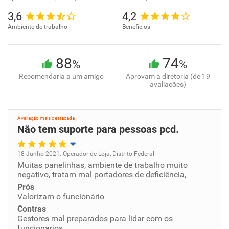
3,6
4,2
Ambiente de trabalho
Benefícios
88
74
%
%
Recomendaria a um amigo
Aprovam a diretoria (de 19
avaliações)
Avaliação mais destacada
Não tem suporte para pessoas pcd.
18 Junho 2021. Operador de Loja, Distrito Federal
Muitas panelinhas, ambiente de trabalho muito
Oportunidade de promoção
negativo, tratam mal portadores de deficiência,
Prós
Ambiente de trabalho
Valorizam o funcionário
Contras
Conciliação com a vida familiar
Gestores mal preparados para lidar com os
funcionarios.