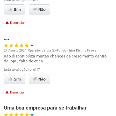
Conciliação com a vida familiar
Sim
Não
Benefícios
Denunciar
Recomenda esta empresa
….
27 Agosto 2024. Operador de loja (Ex-Funcionário), Distrito Federal
não disponibiliza muitas chances de crescimento dentro
Oportunidade de promoção
da loja , falta de ética
Ambiente de trabalho
Esta avaliação foi útil?
Sim
Não
Conciliação com a vida familiar
Denunciar
Benefícios
Uma boa empresa para se trabalhar
Recomenda esta empresa