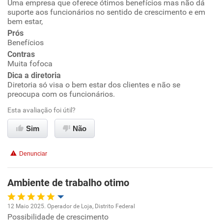
Uma empresa que oferece ótimos benefícios mas não dá
Oportunidade de promoção
suporte aos funcionários no sentido de crescimento e em
bem estar,
Benefícios
Ambiente de trabalho
Prós
Benefícios
Recomenda esta empresa
Conciliação com a vida familiar
Contras
Muita fofoca
Dica a diretoria
Benefícios
Diretoria só visa o bem estar dos clientes e não se
preocupa com os funcionários.
Recomenda esta empresa
Esta avaliação foi útil?
Não recomenda a diretoria
Sim
Não
Denunciar
Ambiente de trabalho otimo
12 Maio 2025. Operador de Loja, Distrito Federal
Possibilidade de crescimento
Oportunidade de promoção