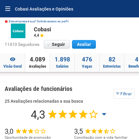
Cobasi Avaliações e Opiniões
Esta empresa é sua? Solicite acesso ao perfil.
Cobasi
4,4
11410 Seguidores
Seguir
Avaliar
4.089
1.898
476
82
4
Visão Geral
Avaliações
Salários
Vagas
Entrevistas
Benefi
Avaliações de funcionários
Filtrar
25 Avaliações relacionadas a sua busca
4,3
3,0
3,5
Oportunidade de promoção
Conciliação com a vida familiar