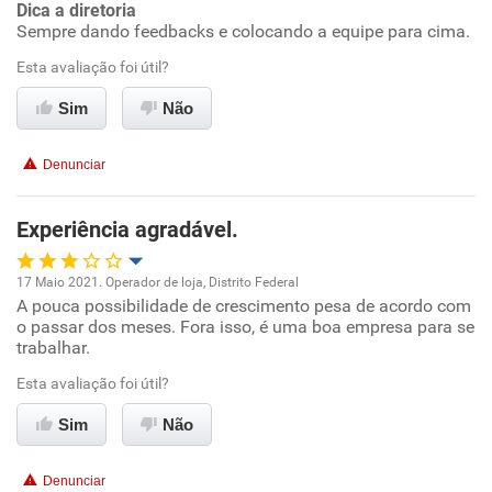
Dica a diretoria
Benefícios
Sempre dando feedbacks e colocando a equipe para cima.
Esta avaliação foi útil?
Recomenda esta empresa
Recomenda a diretoria
Sim
Não
Denunciar
Experiência agradável.
17 Maio 2021. Operador de loja, Distrito Federal
A pouca possibilidade de crescimento pesa de acordo com
Oportunidade de promoção
o passar dos meses. Fora isso, é uma boa empresa para se
trabalhar.
Ambiente de trabalho
Esta avaliação foi útil?
Conciliação com a vida familiar
Sim
Não
Benefícios
Denunciar