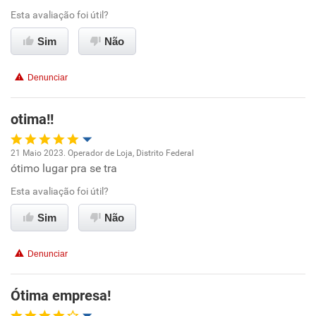
Esta avaliação foi útil?
Ambiente de trabalho
Sim
Não
Conciliação com a vida familiar
Denunciar
Benefícios
otima!!
Recomenda esta empresa
21 Maio 2023. Operador de Loja, Distrito Federal
Recomenda a diretoria
ótimo lugar pra se tra
Oportunidade de promoção
Esta avaliação foi útil?
Ambiente de trabalho
Sim
Não
Conciliação com a vida familiar
Denunciar
Benefícios
Ótima empresa!
Recomenda esta empresa