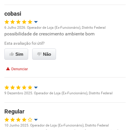
Benefícios
cobasi
Recomenda esta empresa
6 Julho 2026. Operador de Loja (Ex-Funcionário), Distrito Federal
Recomenda a diretoria
possibilidade de crescimento ambiente bom
Oportunidade de promoção
Esta avaliação foi útil?
Ambiente de trabalho
Sim
Não
Conciliação com a vida familiar
Denunciar
Benefícios
Recomenda esta empresa
9 Dezembro 2025. Operador de Loja (Ex-Funcionário), Distrito Federal
Oportunidade de promoção
Recomenda a diretoria
Regular
Ambiente de trabalho
10 Junho 2025. Operador de Loja (Ex-Funcionário), Distrito Federal
Conciliação com a vida familiar