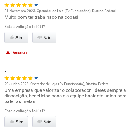
21 Novembro 2023. Operador de Loja (Ex-Funcionário), Distrito Federal
Muito bom ter trabalhado na cobasi
Oportunidade de promoção
Esta avaliação foi útil?
Ambiente de trabalho
Sim
Não
Conciliação com a vida familiar
Denunciar
Benefícios
.
Recomenda esta empresa
29 Junho 2023. Operador de Loja (Ex-Funcionário), Distrito Federal
Recomenda a diretoria
Uma empresa que valorizar o colaborador, lideres sempre à
Oportunidade de promoção
disposição, benefícios bons e a equipe bastante unida para
bater as metas
Ambiente de trabalho
Esta avaliação foi útil?
Conciliação com a vida familiar
Sim
Não