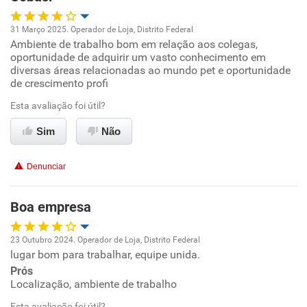
Recomenda a diretoria
31 Março 2025. Operador de Loja, Distrito Federal
Ambiente de trabalho bom em relação aos colegas,
Oportunidade de promoção
oportunidade de adquirir um vasto conhecimento em
diversas áreas relacionadas ao mundo pet e oportunidade
Ambiente de trabalho
de crescimento profi
Esta avaliação foi útil?
Conciliação com a vida familiar
Sim
Não
Benefícios
Denunciar
Recomenda esta empresa
Recomenda a diretoria
Boa empresa
23 Outubro 2024. Operador de Loja, Distrito Federal
lugar bom para trabalhar, equipe unida.
Oportunidade de promoção
Prós
Localização, ambiente de trabalho
Ambiente de trabalho
Esta avaliação foi útil?