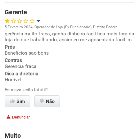
Benefícios
Gerente
Recomenda esta empresa
5 Fevereiro 2024. Operador de Loja (Ex-Funcionário), Distrito Federal
gerência muito fraca, ganha dinheiro facil fica mais fora da
Oportunidade de promoção
loja do que trabalhando, assim eu me aposentaria facil. rs
Prós
Ambiente de trabalho
Beneficios sao bons
Contras
Conciliação com a vida familiar
Gerencia fraca
Dica a diretoria
Horrivel
Benefícios
Esta avaliação foi útil?
Não recomenda esta empresa
Sim
Não
Não recomenda a diretoria
Denunciar
Muito