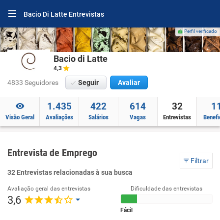
Bacio Di Latte Entrevistas
Perfil verificado
Bacio di Latte
4,3
4833 Seguidores
Seguir
Avaliar
1.435
422
614
32
1
Visão Geral
Avaliações
Salários
Vagas
Entrevistas
Benefi
Entrevista de Emprego
Filtrar
32 Entrevistas relacionadas à sua busca
Avaliação geral das entrevistas
Dificuldade das entrevistas
3,6
Fácil