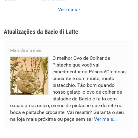
Enviar CV
Ver mais
A Bacio di Latte nasceu da paixão italiana por fazer gelato
e do desejo de compartilhar essa delícia com o mundo.
Atualizações da
Bacio di Latte
Aqui acreditamos que um bom gelato tem o poder de
transformar qualquer momento em algo especial. É aquele
Mais de um mes
sabor que abraça e aquele carinho em forma de colherada!
O melhor Ovo de Colher de
Nosso propósito? Emocionar as pessoas com nossos
Pistache que você vai
sabores, sorrisos e ambientes, todos os dias. Tudo
experimentar na Páscoa!Cremoso,
começou em janeiro de 2011, em São Paulo e um grande
crocante e com muito, muito
sonho: dividir o melhor do gelato italiano com o mundo! De
pistacchio. Tão bom quando
lá pra cá, crescemos (e muito!), chegando a mais de 200
nosso gelato, o ovo de colher de
lojas e quiosques próprios pelo Brasil – e até diversas
pistache da Bacio é feito com
unidades em Los Angeles/EUA! Mas sabe o que realmente
cacau amazonico, creme de pistache que derrete na
faz a diferença? As pessoas! Nosso time tem energia,
boca e pistache crocante. Vai resistir? Garanta o seu
paixão e aquele brilho no olho que faz tudo acontecer.
na loja mais próxima ou peça sem sai
Ver mais...
Valorizamos a autenticidade, a inovação e, claro, um
ambiente onde todo mundo pode crescer e brilhar. Afinal,