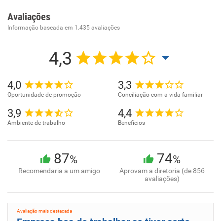
diversidade é o nosso ingrediente secreto!
Avaliações
Visão:
Informação baseada em
1.435
avaliações
Respeito Humildade Qualidade Reinventar-se Senso de
Dono
4,3
Missão:
Emocionar as pessoas com nossos sabores, nossos
4,0
3,3
sorrisos e ambientes, todos os dias.
Oportunidade de promoção
Conciliação com a vida familiar
3,9
4,4
Ambiente de trabalho
Benefícios
87
74
%
%
Recomendaria a um amigo
Aprovam a diretoria (de 856
avaliações)
Avaliação mais destacada