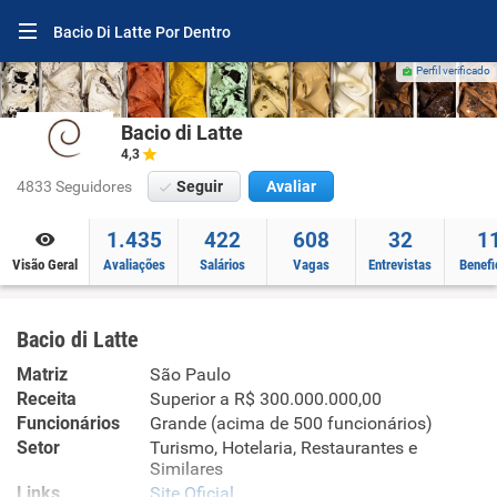
Bacio Di Latte Por Dentro
Perfil verificado
Bacio di Latte
4,3
4833 Seguidores
Seguir
Avaliar
1.435
422
608
32
1
Visão Geral
Avaliações
Salários
Vagas
Entrevistas
Benefi
Bacio di Latte
Matriz
São Paulo
Receita
Superior a R$ 300.000.000,00
Funcionários
Grande (acima de 500 funcionários)
Setor
Turismo, Hotelaria, Restaurantes e
Similares
Links
Site Oficial