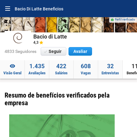
Bacio Di Latte Beneficios
Perfil verificado
Bacio di Latte
4,3
4833 Seguidores
Seguir
Avaliar
1.435
422
608
32
1
Visão Geral
Avaliações
Salários
Vagas
Entrevistas
Benefi
Resumo de benefícios verificados pela
empresa