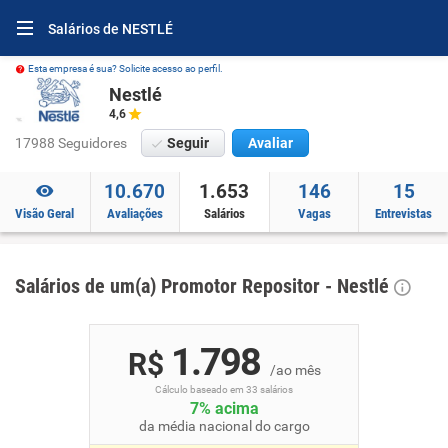
Salários de NESTLÉ
Esta empresa é sua? Solicite acesso ao perfil.
Nestlé
4,6
17988 Seguidores
Seguir
Avaliar
10.670
1.653
146
15
Visão Geral
Avaliações
Salários
Vagas
Entrevistas
Salários de um(a) Promotor Repositor - Nestlé
1.798
R$
/ao mês
Cálculo baseado em 33 salários
7% acima
da média nacional do cargo