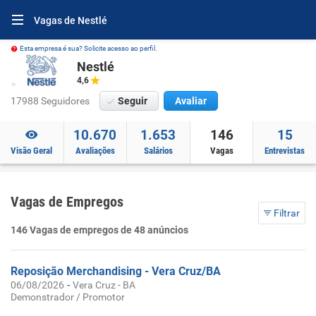
Vagas de Nestlé
Esta empresa é sua? Solicite acesso ao perfil.
Nestlé
4,6
17988 Seguidores
Seguir
Avaliar
10.670
1.653
146
15
Visão Geral
Avaliações
Salários
Vagas
Entrevistas
Vagas de Empregos
Filtrar
146 Vagas de empregos de 48 anúncios
Reposição Merchandising - Vera Cruz/BA
-
06/08/2026
Vera Cruz - BA
Demonstrador / Promotor