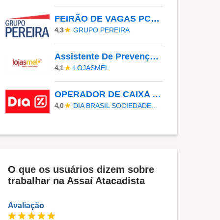
FEIRÃO DE VAGAS PCD - FORT ATACADISTA - DF
GRUPO PEREIRA
4,3
Assistente De Prevenção De Perdas
LOJASMEL
4,1
OPERADOR DE CAIXA (OP LOJA SUPERMERCADO) - LEOPOLDINA - TARDE/NOITE
DIA BRASIL SOCIEDADE LIMITADA
4,0
O que os usuários dizem sobre
trabalhar na Assaí Atacadista
Avaliação