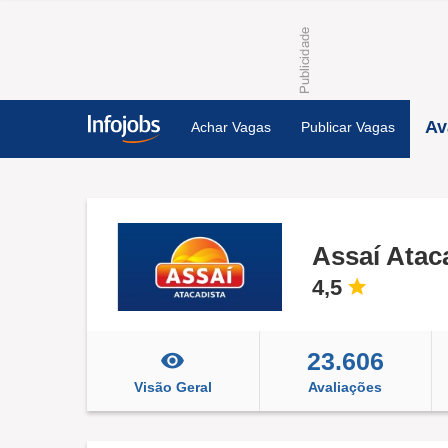
Av
Achar Vagas
Publicar Vagas
Assaí Atac
4,5
23.606
Visão Geral
Avaliações