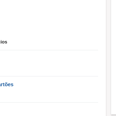
ios
artões