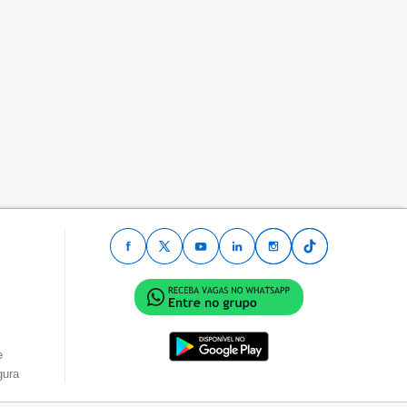
e
gura