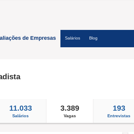
aliações de Empresas
Salários
Blog
adista
11.033
3.389
193
Salários
Vagas
Entrevistas