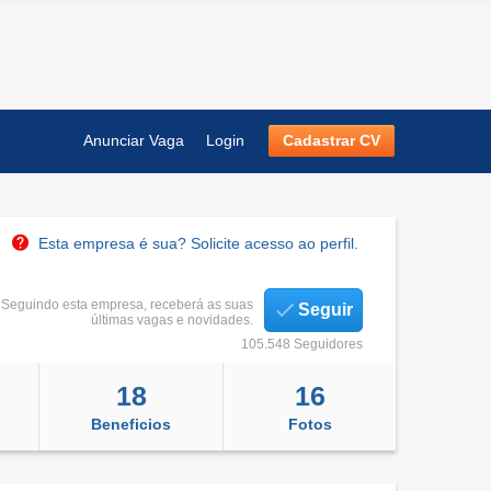
Anunciar Vaga
Login
Cadastrar CV
Esta empresa é sua? Solicite acesso ao perfil.
Seguindo esta empresa, receberá as suas
Seguir
últimas vagas e novidades.
105.548 Seguidores
18
16
Beneficios
Fotos