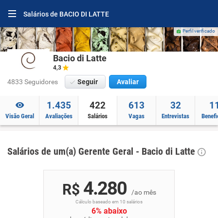
Salários de BACIO DI LATTE
Perfil verificado
Bacio di Latte
4,3
4833 Seguidores
Seguir
Avaliar
1.435
422
613
32
1
Visão Geral
Avaliações
Salários
Vagas
Entrevistas
Benefi
Salários de um(a) Gerente Geral - Bacio di Latte
4.280
R$
/ao mês
Cálculo baseado em 10 salários
6% abaixo