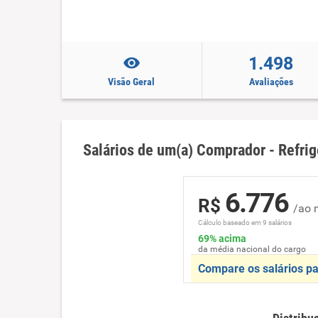
1.498
Visão Geral
Avaliações
Salários de um(a) Comprador - Refri
6.776
R$
/ao 
Cálculo baseado em 9 salários
69% acima
da média nacional do cargo
Compare os salários pa