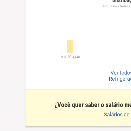
Distribu
Toque nas barras p
Ver todo
Refrigera
¿Você quer saber o salário m
Salários d