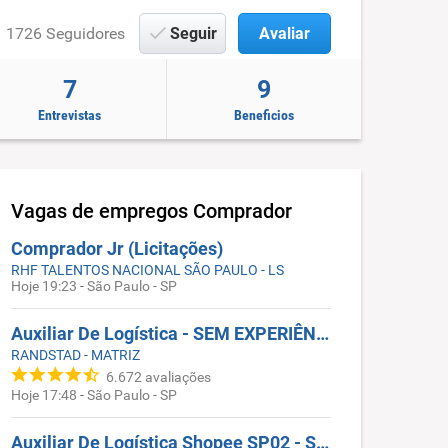
1726 Seguidores
Seguir
Avaliar
7
9
Entrevistas
Beneficios
Vagas de empregos
Comprador
Comprador Jr (Licitações)
RHF TALENTOS NACIONAL SÃO PAULO - LS
Hoje 19:23
-
São Paulo - SP
Auxiliar De Logística - SEM EXPERIÊNCIA - OSASCO / PERUS / MORRO DOCE
RANDSTAD - MATRIZ
6.672
avaliações
Hoje 17:48
-
São Paulo - SP
Auxiliar De Logística Shopee SP02 - SEM EXPERIÊNCIA