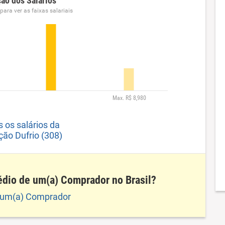
ção dos Salários
ara ver as faixas salariais
s os salários da
ção Dufrio (308)
édio de um(a) Comprador no Brasil?
e um(a) Comprador