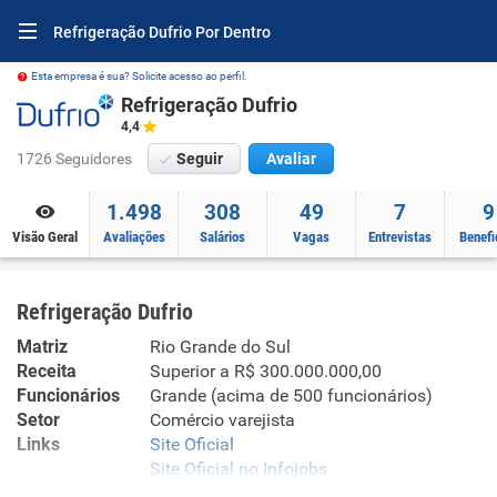
Refrigeração Dufrio Por Dentro
Esta empresa é sua? Solicite acesso ao perfil.
Refrigeração Dufrio
4,4
1726 Seguidores
Seguir
Avaliar
1.498
308
49
7
9
Visão Geral
Avaliações
Salários
Vagas
Entrevistas
Benefi
Refrigeração Dufrio
Matriz
Rio Grande do Sul
Receita
Superior a R$ 300.000.000,00
Funcionários
Grande (acima de 500 funcionários)
Setor
Comércio varejista
Links
Site Oficial
Site Oficial no Infojobs