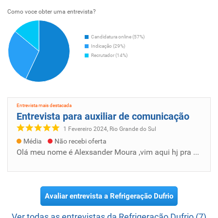
Como voce obter uma entrevista?
Candidatura online (57%)
Indicação (29%)
Recrutador (14%)
Entrevista mais destacada
Entrevista para auxiliar de comunicação
1 Fevereiro 2024, Rio Grande do Sul
Média
Não recebi oferta
Olá meu nome é Alexsander Moura ,vim aqui hj pra pedir uma oportunidade de serviço pra poder conseguir um objeto na vida peço a ajuda de voc...
Avaliar entrevista a Refrigeração Dufrio
Ver todas as entrevistas da Refrigeração Dufrio (7)