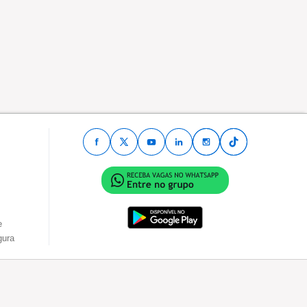
e
gura