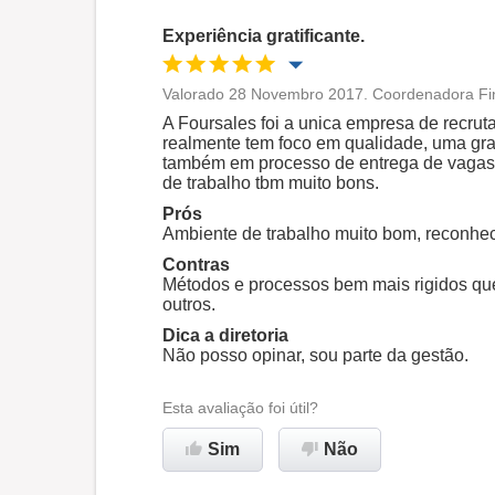
Experiência gratificante.
Valorado 28 Novembro 2017. Coordenadora Fi
Oportunidade de promoção
A Foursales foi a unica empresa de recrut
realmente tem foco em qualidade, uma gra
também em processo de entrega de vagas
Ambiente de trabalho
de trabalho tbm muito bons.
Prós
Ambiente de trabalho muito bom, reconheci
Recomenda esta empresa
Contras
Métodos e processos bem mais rigidos qu
outros.
Dica a diretoria
Não posso opinar, sou parte da gestão.
Esta avaliação foi útil?
Sim
Não