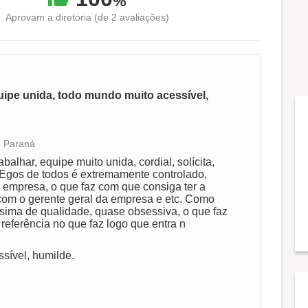
%
Aprovam a diretoria (de 2 avaliações)
quipe unida, todo mundo muito acessível,
, Paraná
Conciliação com a vida familiar
lhar, equipe muito unida, cordial, solícita,
 Egos de todos é extremamente controlado,
 empresa, o que faz com que consiga ter a
Benefícios
om o gerente geral da empresa e etc. Como
íssima de qualidade, quase obsessiva, o que faz
referência no que faz logo que entra n
sível, humilde.