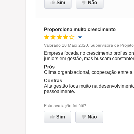
Sim
Não
Proporciona muito crescimento
Valorado 18 Maio 2020. Supervisora de Projet
Oportunidade de promoção
Empresa focada no crescimento profission
juniors em gestão, mas buscam constante
Ambiente de trabalho
Prós
Clima organizacional, cooperação entre a 
Contras
Recomenda esta empresa
Alta gestão foca muito na desenvolvimento
pessoalmente.
Esta avaliação foi útil?
Sim
Não