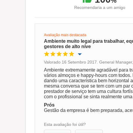
%
Recomendaria a um amigo
Avaliação mais destacada
Ambiente muito legal para trabalhar, e
gestores de alto níve
Valorado 16 Setembro 2017. General Manager
Oportunidade de promoção
Ambiente extremamente agradável para traba
vários almoços e happy-hours com todos.
dando uma característica bem horizontal a
Ambiente de trabalho
mesma conversa que se tem com um par c
prestador de serviço tem uma cultura fort
com o profissional se sinta realmente uma 
Recomenda esta empresa
Prós
Gestão da empresa é bem preparada, aces
Esta avaliação foi útil?