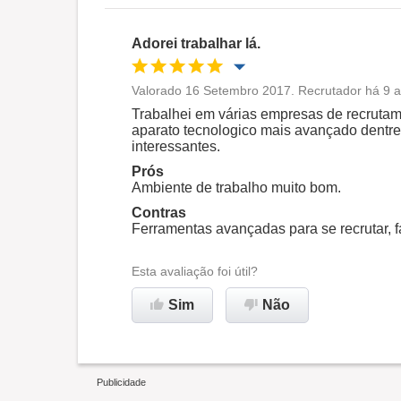
Adorei trabalhar lá.
Valorado 16 Setembro 2017. Recrutador há 9 a
Oportunidade de promoção
Trabalhei em várias empresas de recrutam
aparato tecnologico mais avançado dentr
interessantes.
Ambiente de trabalho
Prós
Ambiente de trabalho muito bom.
Recomenda esta empresa
Contras
Ferramentas avançadas para se recrutar, fac
Esta avaliação foi útil?
Sim
Não