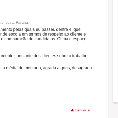
nanceira, Paraná
Conciliação com a vida familiar
amento pelas quais eu passei, dentre 4, que
nde escola em termos de respeito ao cliente e
 e comparação de candidatos. Clima e espaço
Benefícios
mento constante dos clientes sobre o trabalho.
Recomenda a diretoria
e a média do mercado, agrada alguns, desagrada
Denunciar