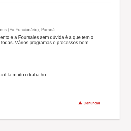
nos (Ex-Funcionário), Paraná
Conciliação com a vida familiar
ento e a Foursales sem dúvida é a que tem o
e todas. Vários programas e processos bem
Benefícios
ilita muito o trabalho.
Denunciar