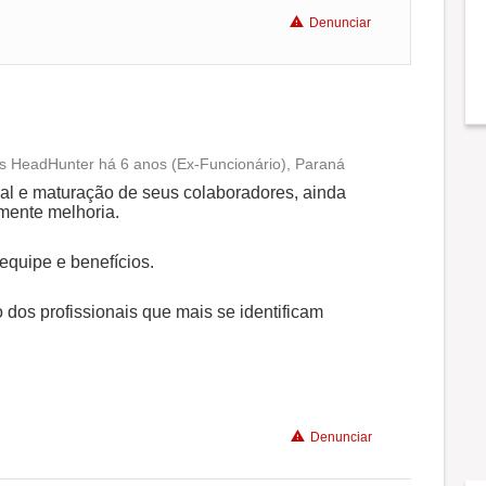
Denunciar
os HeadHunter há 6 anos (Ex-Funcionário), Paraná
Conciliação com a vida familiar
al e maturação de seus colaboradores, ainda
mente melhoria.
Benefícios
equipe e benefícios.
Recomenda a diretoria
 dos profissionais que mais se identificam
Denunciar