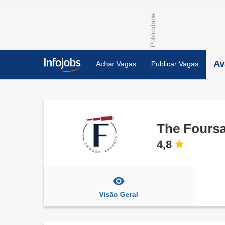
Av
Achar Vagas
Publicar Vagas
The Fours
4,8
Visão Geral