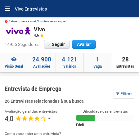
Vivo Entrevistas
Esta empresa é sua? Solicite acesso ao perfil.
Vivo
4,6
14956 Seguidores
Seguir
Avaliar
24.900
4.121
1
28
Visão Geral
Avaliações
Salários
Vaga
Entrevistas
Entrevista de Emprego
Filtrar
26 Entrevistas relacionadas à sua busca
Avaliação geral das entrevistas
Dificuldade das entrevistas
4,0
Fácil
Como voce obter uma entrevista?