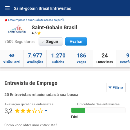
Saint-gobain Brasil Entrevistas
Esta empresa é sua? Solicite acesso ao perfil.
Saint-Gobain Brasil
4,5
7509 Seguidores
Seguir
Avaliar
7.977
1.270
186
24
9
Visão Geral
Avaliações
Salários
Vagas
Entrevistas
Benefi
Entrevista de Emprego
Filtrar
20 Entrevistas relacionadas à sua busca
Avaliação geral das entrevistas
Dificuldade das entrevistas
3,2
Fácil
Como voce obter uma entrevista?