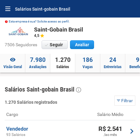
Salários Saint-gobain Brasil
Esta empresa é sua? Solicite acesso ao perfil.
Saint-Gobain Brasil
4,5
7506 Seguidores
Seguir
Avaliar
7.980
1.270
186
24
9
Visão Geral
Avaliações
Salários
Vagas
Entrevistas
Benefi
Salários Saint-gobain Brasil
Filtrar
1.270 Salários registrados
Cargo
Salário Médio
R$ 2.541
Vendedor
93 Salários
/ao mês