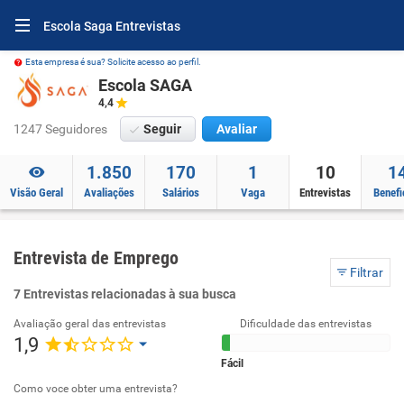
Escola Saga Entrevistas
Esta empresa é sua? Solicite acesso ao perfil.
Escola SAGA
4,4
1247 Seguidores
Seguir
Avaliar
1.850
170
1
10
1
Visão Geral
Avaliações
Salários
Vaga
Entrevistas
Benefi
Entrevista de Emprego
Filtrar
7 Entrevistas relacionadas à sua busca
Avaliação geral das entrevistas
Dificuldade das entrevistas
1,9
Fácil
Como voce obter uma entrevista?