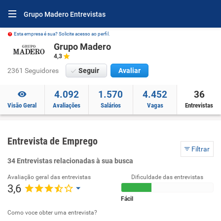
Grupo Madero Entrevistas
Esta empresa é sua? Solicite acesso ao perfil.
Grupo Madero
4,3
2361 Seguidores
Seguir
Avaliar
4.092
1.570
4.452
36
Visão Geral
Avaliações
Salários
Vagas
Entrevistas
Entrevista de Emprego
Filtrar
34 Entrevistas relacionadas à sua busca
Avaliação geral das entrevistas
Dificuldade das entrevistas
3,6
Fácil
Como voce obter uma entrevista?