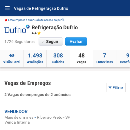
Vagas de Refrigeração Dufrio
Esta empresa é sua? Solicite acesso ao perfil.
Refrigeração Dufrio
4,4
1726 Seguidores
Seguir
Avaliar
1.498
308
48
7
9
Visão Geral
Avaliações
Salários
Vagas
Entrevistas
Benefi
Vagas de Empregos
Filtrar
2 Vagas de empregos de 2 anúncios
VENDEDOR
-
Mais de um mes
Ribeirão Preto - SP
Venda Interna