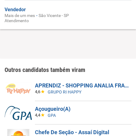
Vendedor
-
Mais de um mes
São Vicente - SP
Atendimento
Outros candidatos também viram
APRENDIZ - SHOPPING ANALIA FRANCO
4,6
GRUPO RI HAPPY
Açougueiro(A)
4,4
GPA
Chefe De Seção - Assaí Digital