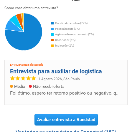
clientes, sempre com inovação, qualidade e compromisso.
Como voce obter uma entrevista?
Candidatura online (77%)
Pessoalmente (9%)
Agência de recrutamento (7%)
Recrutador (5%)
Indicação (2%)
Entrevista mais destacada
Entrevista para auxiliar de logística
1 Agosto 2026, São Paulo
Média
Não recebi oferta
Foi ótimo, espero ter retorno positivo ou negativo, que pelo menos avise se passei ou não, porque ficamos com um ansiedade isso e ruim dema...
Avaliar entrevista a Randstad