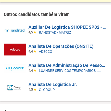
Outros candidatos também viram
Auxiliar De Logística SHOPEE SP02 - Cajamar, Carapicuíba, Santana De Parnaíba, Caieiras, E Cotia.
4,5
RANDSTAD - MATRIZ
Analista De Operações (ONSITE)
4,4
ADECCO
Analista De Administração De Pessoal Jr - Guarulhos-SP
4,4
LUANDRE SERVICOS TEMPORARIOS LTDA. (C-I)
Analista De Logística Jr.
4,5
GI GROUP