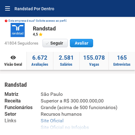
Randstad Por Dentro
Esta empresa é sua? Solicite acesso ao perfil.
Randstad
4,5
41804 Seguidores
Seguir
Avaliar
6.672
2.581
155.078
165
Visão Geral
Avaliações
Salários
Vagas
Entrevistas
Randstad
Matriz
São Paulo
Receita
Superior a R$ 300.000.000,00
Funcionários
Grande (acima de 500 funcionários)
Setor
Recursos humanos
Links
Site Oficial
Site Oficial no Infojobs