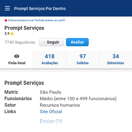
Prompt Serviços Por Dentro
Esta empresa é sua? Solicite acesso ao perfil.
Prompt Serviços
3,9
7740 Seguidores
Seguir
Avaliar
418
97
34
Visão Geral
Avaliações
Salários
Entrevistas
Prompt Serviços
Matriz
São Paulo
Funcionários
Médio (entre 100 e 499 funcionários)
Setor
Recursos humanos
Links
Site Oficial
Enviar CV