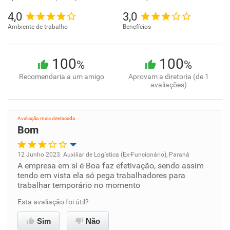
4,0
3,0
Ambiente de trabalho
Benefícios
100
100
%
%
Recomendaria a um amigo
Aprovam a diretoria (de 1
avaliações)
Avaliação mais destacada
Bom
12 Junho 2023. Auxiliar de Logística (Ex-Funcionário), Paraná
A empresa em si é Boa faz efetivação, sendo assim
Oportunidade de promoção
tendo em vista ela só pega trabalhadores para
trabalhar temporário no momento
Ambiente de trabalho
Esta avaliação foi útil?
Conciliação com a vida familiar
Sim
Não