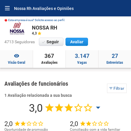
Nossa Rh Avaliações e Opiniões
Esta empresa é sua? Solicite acesso ao perfil.
NOSSA RH
4,3
4713 Seguidores
Seguir
Avaliar
367
3.147
27
Visão Geral
Avaliações
Vagas
Entrevistas
Avaliações de funcionários
Filtrar
1 Avaliação relacionada a sua busca
3,0
2,0
2,0
Oportunidade de promoção
Conciliação com a vida familiar