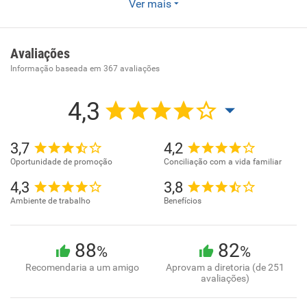
Ver mais
- Fornecimento e gestão de recursos humanos para
terceiros
Avaliações
Informação baseada em
367
avaliações
4,3
3,7
4,2
Oportunidade de promoção
Conciliação com a vida familiar
4,3
3,8
Ambiente de trabalho
Benefícios
88
82
%
%
Recomendaria a um amigo
Aprovam a diretoria (de 251
avaliações)