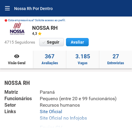
Nossa Rh Por Dentro
Esta empresa é sua? Solicite acesso ao perfil.
NOSSA RH
4,3
4715 Seguidores
Seguir
Avaliar
367
3.185
27
Visão Geral
Avaliações
Vagas
Entrevistas
NOSSA RH
Matriz
Paraná
Funcionários
Pequeno (entre 20 e 99 funcionários)
Setor
Recursos humanos
Links
Site Oficial
Site Oficial no Infojobs
Enviar CV