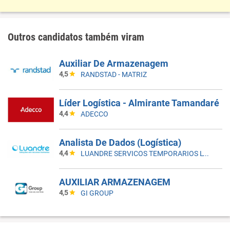
Outros candidatos também viram
Auxiliar De Armazenagem
4,5
RANDSTAD - MATRIZ
Líder Logística - Almirante Tamandaré
4,4
ADECCO
Analista De Dados (Logística)
4,4
LUANDRE SERVICOS TEMPORARIOS LTDA. (C-I)
AUXILIAR ARMAZENAGEM
4,5
GI GROUP