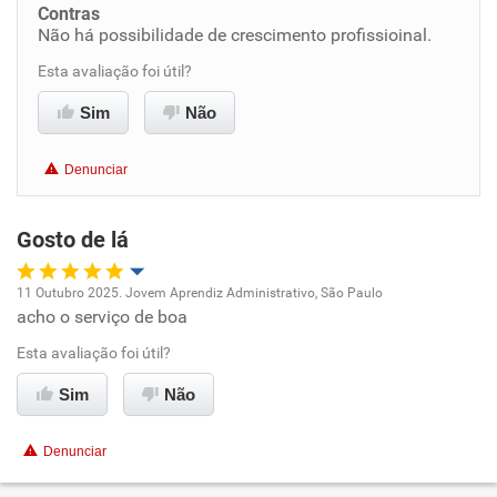
Contras
Benefícios
Não há possibilidade de crescimento profissioinal.
Esta avaliação foi útil?
Recomenda esta empresa
Sim
Não
Recomenda a diretoria
Denunciar
Gosto de lá
11 Outubro 2025. Jovem Aprendiz Administrativo, São Paulo
acho o serviço de boa
Oportunidade de promoção
Esta avaliação foi útil?
Ambiente de trabalho
Sim
Não
Conciliação com a vida familiar
Denunciar
Benefícios