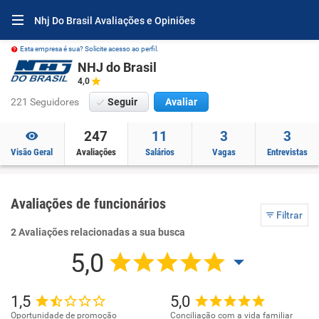
Nhj Do Brasil Avaliações e Opiniões
Esta empresa é sua? Solicite acesso ao perfil.
NHJ do Brasil
4,0
221 Seguidores
Seguir
Avaliar
247
11
3
3
Visão Geral
Avaliações
Salários
Vagas
Entrevistas
Avaliações de funcionários
Filtrar
2 Avaliações relacionadas a sua busca
5,0
1,5
5,0
Oportunidade de promoção
Conciliação com a vida familiar