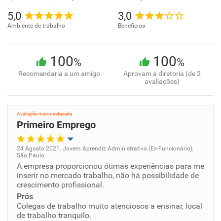
5,0
3,0
Ambiente de trabalho
Benefícios
100
100
%
%
Recomendaria a um amigo
Aprovam a diretoria (de 2
avaliações)
Avaliação mais destacada
Primeiro Emprego
24 Agosto 2021. Jovem Aprendiz Administrativo (Ex-Funcionário),
São Paulo
Oportunidade de promoção
A empresa proporcionou ótimas experiências para me
inserir no mercado trabalho, não há possibilidade de
crescimento profissional.
Ambiente de trabalho
Prós
Colegas de trabalho muito atenciosos a ensinar, local
Conciliação com a vida familiar
de trabalho tranquilo.