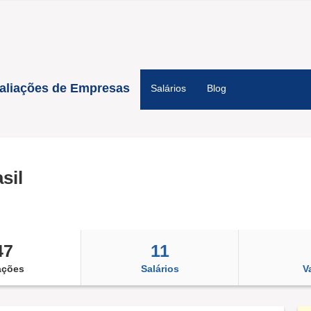
aliações de Empresas
Salários
Blog
sil
47
11
ações
Salários
V