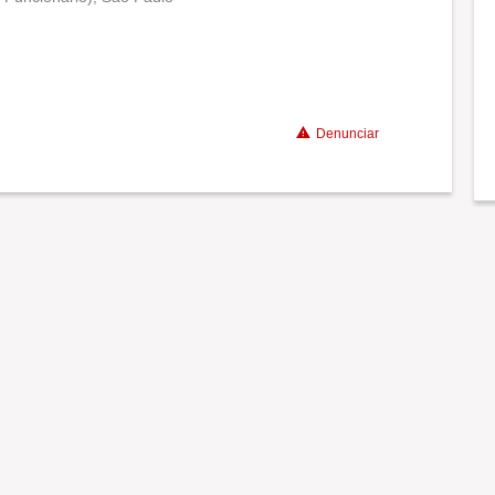
Conciliação com a vida familiar
Benefícios
Denunciar
Recomenda a diretoria