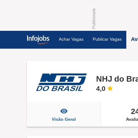
Av
Achar Vagas
Publicar Vagas
NHJ do Bra
4,0
2
Visão Geral
Avali