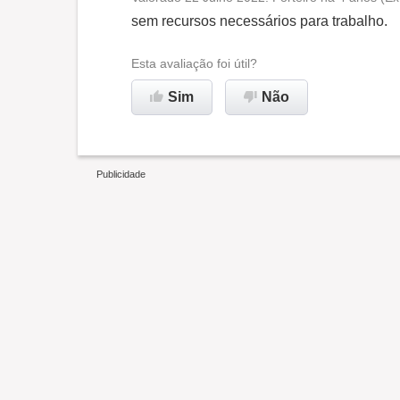
Oportunidade de promoção
sem recursos necessários para trabalho.
Ambiente de trabalho
Esta avaliação foi útil?
Sim
Não
Recomenda esta empresa