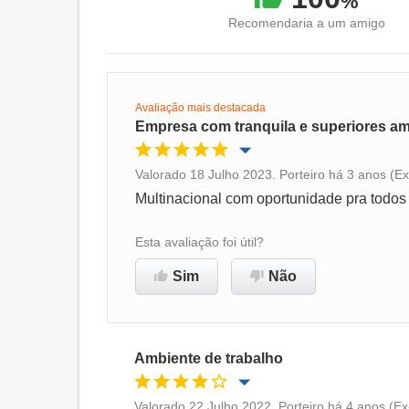
%
Recomendaria a um amigo
Avaliação mais destacada
Empresa com tranquila e superiores a
Valorado 18 Julho 2023. Porteiro há 3 anos (E
Oportunidade de promoção
Multinacional com oportunidade pra todos 
Ambiente de trabalho
Esta avaliação foi útil?
Sim
Não
Recomenda esta empresa
Ambiente de trabalho
Valorado 22 Julho 2022. Porteiro há 4 anos (Ex