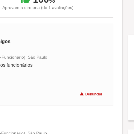
%
Aprovam a diretoria (de 1 avaliações)
migos
x-Funcionário), São Paulo
Conciliação com a vida familiar
os funcionários
Benefícios
Denunciar
-Funcionário), São Paulo