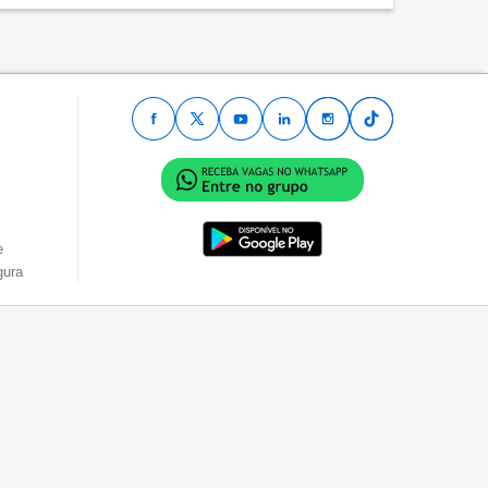
e
gura