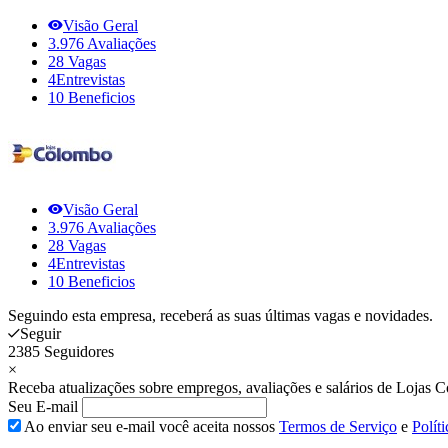
Visão Geral
3.976
Avaliações
28
Vagas
4
Entrevistas
10
Beneficios
Visão Geral
3.976
Avaliações
28
Vagas
4
Entrevistas
10
Beneficios
Seguindo esta empresa, receberá as suas últimas vagas e novidades.
Seguir
2385 Seguidores
×
Receba atualizações sobre empregos, avaliações e salários de Lojas
Seu E-mail
Ao enviar seu e-mail você aceita nossos
Termos de Serviço
e
Polít