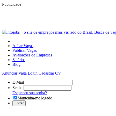
Publicidade
Achar Vagas
Publicar Vagas
Avaliações de Empresas
Salários
Blog
Anunciar Vaga
Login
Cadastrar CV
E-Mail
Senha
Esqueceu sua senha?
Mantenha-me logado
Entrar