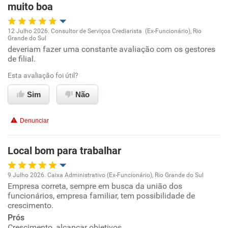
muito boa
Recomenda a diretoria
12 Julho 2026. Consultor de Serviços Crediarista (Ex-Funcionário), Rio
Grande do Sul
Oportunidade de promoção
deveriam fazer uma constante avaliação com os gestores
de filial.
Ambiente de trabalho
Esta avaliação foi útil?
Conciliação com a vida familiar
Sim
Não
Benefícios
Denunciar
Recomenda esta empresa
Local bom para trabalhar
9 Julho 2026. Caixa Administrativo (Ex-Funcionário), Rio Grande do Sul
Empresa correta, sempre em busca da união dos
Oportunidade de promoção
funcionários, empresa familiar, tem possibilidade de
crescimento.
Ambiente de trabalho
Prós
Crescimento, alcançar objetivos.