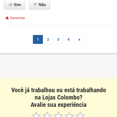
Sim
Não
Conciliação com a vida familiar
Denunciar
Benefícios
Recomenda esta empresa
1
2
3
4
Recomenda a diretoria
Você já trabalhou ou está trabalhando
na Lojas Colombo?
Avalie sua experiência