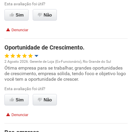
Esta avaliação foi útil?
Conciliação com a vida familiar
Sim
Não
Benefícios
Denunciar
Recomenda esta empresa
Oportunidade de Crescimento.
Recomenda a diretoria
2 Agosto 2026. Gerente de Loja (Ex-Funcionário), Rio Grande do Sul
Ótima empresa para se trabalhar, grandes oportunidades
Oportunidade de promoção
de crescimento, empresa sólida, tendo foco e objetivo logo
você tem a oportunidade de crescer.
Ambiente de trabalho
Esta avaliação foi útil?
Conciliação com a vida familiar
Sim
Não
Benefícios
Denunciar
Recomenda esta empresa