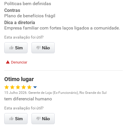
Ambiente de trabalho
Políticas bem definidas
Contras
Conciliação com a vida familiar
Plano de benefícios frágil
Dica a diretoria
Empresa familiar com fortes laços ligados a comunidade.
Benefícios
Esta avaliação foi útil?
Recomenda esta empresa
Sim
Não
Recomenda a diretoria
Denunciar
Otimo lugar
15 Julho 2026. Gerente de Loja (Ex-Funcionário), Rio Grande do Sul
tem diferencial humano
Oportunidade de promoção
Esta avaliação foi útil?
Ambiente de trabalho
Sim
Não