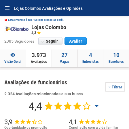
Lojas Colombo Avaliações e Opiniões
Esta empresa é sua? Solicite acesso ao perfil.
Lojas Colombo
4,3
2385 Seguidores
Seguir
Avaliar
3.973
27
4
10
Visão Geral
Avaliações
Vagas
Entrevistas
Beneficios
Avaliações de funcionários
Filtrar
2.324 Avaliações relacionadas a sua busca
4,4
3,9
4,1
Oportunidade de promoção
Conciliação com a vida familiar