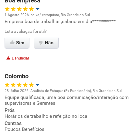
Boa empresa
Recomenda a diretoria
1 Agosto 2026. caixa/ estoquista, Rio Grande do Sul
Empresa boa de trabalhar ,salário em dia***********
Oportunidade de promoção
Esta avaliação foi útil?
Ambiente de trabalho
Sim
Não
Conciliação com a vida familiar
Denunciar
Benefícios
Colombo
Recomenda esta empresa
28 Julho 2026. Analista de Estoque (Ex-Funcionário), Rio Grande do Sul
Equipe qualificada, uma boa comunicação/interação com
Oportunidade de promoção
supervisores e Gerentes
Prós
Ambiente de trabalho
Horários de trabalho e refeição no local
Contras
Conciliação com a vida familiar
Poucos Benefícios