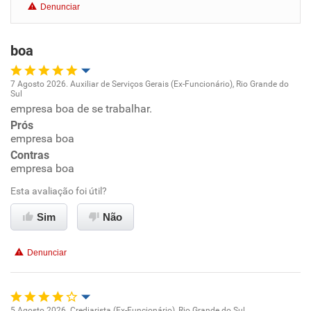
Denunciar
Benefícios
boa
Recomenda esta empresa
Recomenda a diretoria
7 Agosto 2026. Auxiliar de Serviços Gerais (Ex-Funcionário), Rio Grande do
Sul
Oportunidade de promoção
empresa boa de se trabalhar.
Prós
Ambiente de trabalho
empresa boa
Contras
empresa boa
Conciliação com a vida familiar
Esta avaliação foi útil?
Benefícios
Sim
Não
Recomenda esta empresa
Denunciar
Recomenda a diretoria
5 Agosto 2026. Crediarista (Ex-Funcionário), Rio Grande do Sul