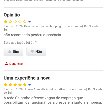
Oportunidade de promoção
Opinião
Ambiente de trabalho
3 Agosto 2026. Gerente de Loja de Shopping (Ex-Funcionário), Rio Grande do
Conciliação com a vida familiar
Sul
Oportunidade de promoção
não recomendo perdeu a essência
Benefícios
Esta avaliação foi útil?
Ambiente de trabalho
Sim
Não
Recomenda esta empresa
Conciliação com a vida familiar
Denunciar
Benefícios
Uma experiência nova
Não recomenda esta empresa
Não recomenda a diretoria
3 Agosto 2026. Jovem Aprendiz Administrativo (Ex-Funcionário), Rio Grande
do Sul
Oportunidade de promoção
A rede Colombo oferece vagas de emprego que
possibilitam os funcionários a crescerem junto a empresa.
Ambiente de trabalho