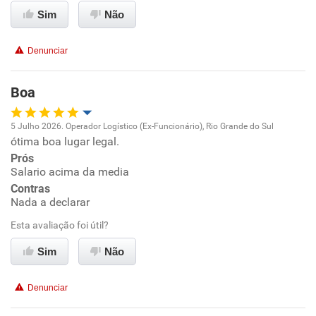
Conciliação com a vida familiar
Sim
Não
Benefícios
Denunciar
Recomenda esta empresa
Boa
Não recomenda a diretoria
5 Julho 2026. Operador Logístico (Ex-Funcionário), Rio Grande do Sul
ótima boa lugar legal.
Oportunidade de promoção
Prós
Salario acima da media
Ambiente de trabalho
Contras
Nada a declarar
Conciliação com a vida familiar
Esta avaliação foi útil?
Benefícios
Sim
Não
Recomenda esta empresa
Denunciar
Recomenda a diretoria