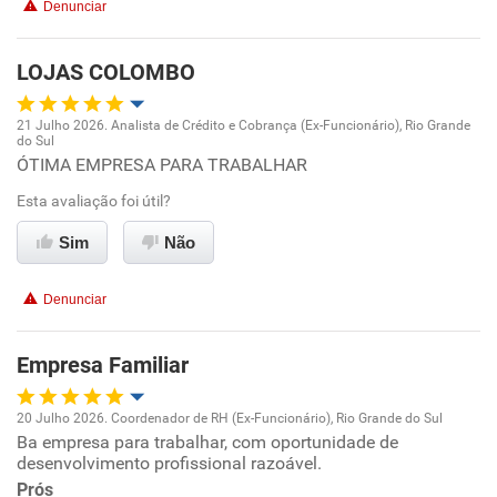
Denunciar
Não recomenda a diretoria
LOJAS COLOMBO
21 Julho 2026. Analista de Crédito e Cobrança (Ex-Funcionário), Rio Grande
do Sul
Oportunidade de promoção
ÓTIMA EMPRESA PARA TRABALHAR
Esta avaliação foi útil?
Ambiente de trabalho
Sim
Não
Conciliação com a vida familiar
Denunciar
Benefícios
Empresa Familiar
Recomenda esta empresa
20 Julho 2026. Coordenador de RH (Ex-Funcionário), Rio Grande do Sul
Ba empresa para trabalhar, com oportunidade de
Oportunidade de promoção
desenvolvimento profissional razoável.
Prós