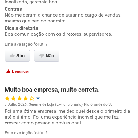
localizado, gerencia boa.
Conciliação com a vida familiar
Contras
Não me deram a chance de atuar no cargo de vendas,
Benefícios
mesmo que pedido por mim.
Dica a diretoria
Recomenda esta empresa
Boa comunicação com os diretores, supervisores.
Recomenda a diretoria
Esta avaliação foi útil?
Sim
Não
Denunciar
Muito boa empresa, muito correta.
7 Julho 2026. Gerente de Loja (Ex-Funcionário), Rio Grande do Sul
Foi uma ótima empresa, me dediquei desde o primeiro dia
Oportunidade de promoção
até o último. Foi uma experiência incrível que me fez
crescer como pessoa e profissional.
Ambiente de trabalho
Esta avaliação foi útil?