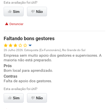
Esta avaliação foi útil?
Benefícios
Sim
Não
Recomenda esta empresa
Denunciar
Recomenda a diretoria
Faltando bons gestores
26 Julho 2026. Estoquista (Ex-Funcionário), Rio Grande do Sul
Empresa sem muito apoio dos gestores e supervisores. A
Oportunidade de promoção
maioria não está preparado.
Prós
Ambiente de trabalho
Bom local para aprendizado.
Contras
Conciliação com a vida familiar
Falta de apoio dos gestores.
Esta avaliação foi útil?
Benefícios
Sim
Não
Recomenda esta empresa