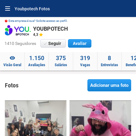
Youbpotech Fotos
Esta empresa é sua? Solicite acesso ao perfil.
YOUBPOTECH
4,3
1410 Seguidores
Seguir
Avaliar
1.150
375
319
8
1
Visão Geral
Avaliações
Salários
Vagas
Entrevistas
Benefi
Fotos
Adicionar uma foto