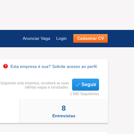
Anunciar Vaga
Login
Cadastrar CV
Esta empresa é sua? Solicite acesso ao perfil.
Seguindo esta empresa, receberá as suas
Seguir
últimas vagas e novidades.
1.885 Seguidores
8
Entrevistas