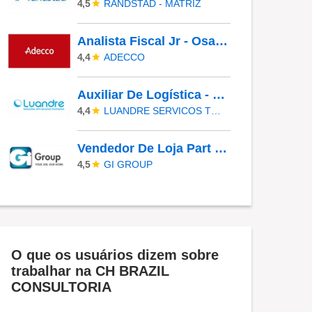
RANDSTAD - MATRIZ
4,5
Analista Fiscal Jr - Osasco/SP
ADECCO
4,4
Auxiliar De Logística - Contagem
LUANDRE SERVICOS TEMPORARIOS LTDA. (C-I)
4,4
Vendedor De Loja Part Time Shopping Morumbi
GI GROUP
4,5
O que os usuários dizem sobre
trabalhar na CH BRAZIL
CONSULTORIA