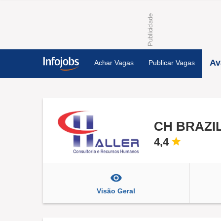
Av
Achar Vagas
Publicar Vagas
CH BRAZI
4,4
Visão Geral