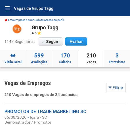
Vagas de Grupo Tagg
Esta empresa é sua? Solicite acesso ao perfil.
Grupo Tagg
4,5
1143 Seguidores
Seguir
Avaliar
599
170
210
3
Visão Geral
Avaliações
Salários
Vagas
Entrevistas
Vagas de Empregos
Filtrar
210 Vagas de empregos de 34 anúncios
PROMOTOR DE TRADE MARKETING SC
-
05/08/2026
Içara - SC
Demonstrador / Promotor