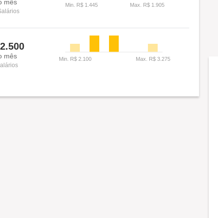
o mês
Salários
2.500
o mês
alários