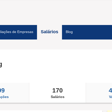
Salários
liações de Empresas
Blog
g
99
170
ações
Salários
V