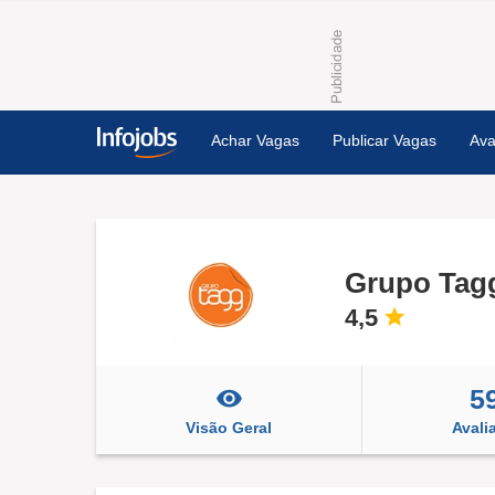
Achar Vagas
Publicar Vagas
Ava
Grupo Tag
4,5
5
Visão Geral
Avali