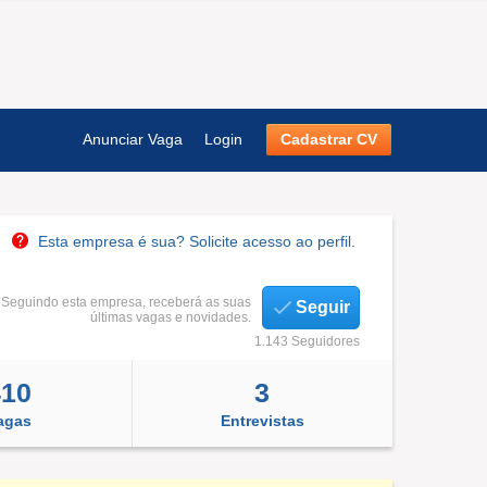
Anunciar Vaga
Login
Cadastrar CV
Esta empresa é sua? Solicite acesso ao perfil.
Seguindo esta empresa, receberá as suas
Seguir
últimas vagas e novidades.
1.143 Seguidores
410
3
agas
Entrevistas