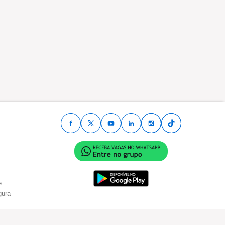
e
gura