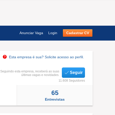
Anunciar Vaga
Login
Cadastrar CV
Esta empresa é sua? Solicite acesso ao perfil.
Seguindo esta empresa, receberá as suas
Seguir
últimas vagas e novidades.
11.608 Seguidores
65
Entrevistas