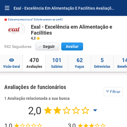
Exal - Excelência Em Alimentação E Facilities Avaliações e Opiniões
Esta empresa é sua? Solicite acesso ao perfil.
Exal - Excelência em Alimentação e
Facilities
4,2
942 Seguidores
Seguir
Avaliar
470
101
62
5
1
Visão Geral
Avaliações
Salários
Vagas
Entrevistas
Benefi
Avaliações de funcionários
Filtrar
1 Avaliação relacionada a sua busca
2,0
1,0
3,0