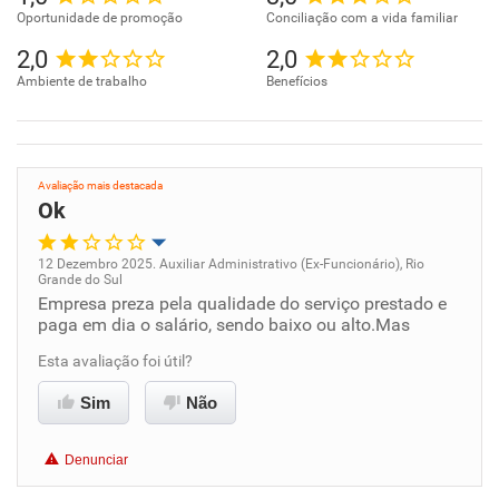
Oportunidade de promoção
Conciliação com a vida familiar
2,0
2,0
Ambiente de trabalho
Benefícios
Avaliação mais destacada
Ok
12 Dezembro 2025. Auxiliar Administrativo (Ex-Funcionário), Rio
Grande do Sul
Oportunidade de promoção
Empresa preza pela qualidade do serviço prestado e
paga em dia o salário, sendo baixo ou alto.Mas
Ambiente de trabalho
Esta avaliação foi útil?
Conciliação com a vida familiar
Sim
Não
Benefícios
Denunciar