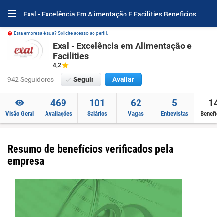
Exal - Excelência Em Alimentação E Facilities Beneficios
Esta empresa é sua? Solicite acesso ao perfil.
Exal - Excelência em Alimentação e
Facilities
4,2
942 Seguidores
Seguir
Avaliar
469
101
62
5
1
Visão Geral
Avaliações
Salários
Vagas
Entrevistas
Benefi
Resumo de benefícios verificados pela
empresa