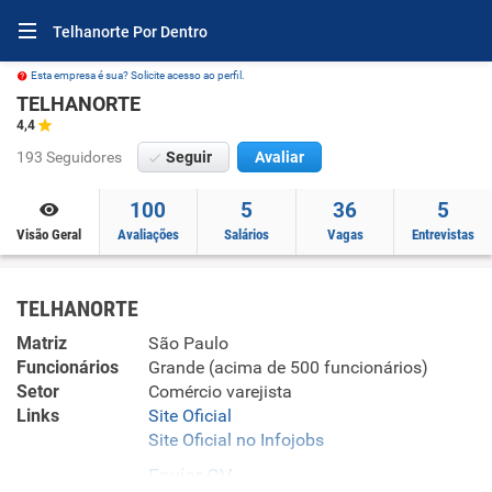
Telhanorte Por Dentro
Esta empresa é sua? Solicite acesso ao perfil.
TELHANORTE
4,4
193 Seguidores
Seguir
Avaliar
100
5
36
5
Visão Geral
Avaliações
Salários
Vagas
Entrevistas
TELHANORTE
Matriz
São Paulo
Funcionários
Grande (acima de 500 funcionários)
Setor
Comércio varejista
Links
Site Oficial
Site Oficial no Infojobs
Enviar CV