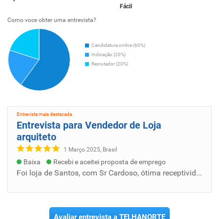
Fácil
Como voce obter uma entrevista?
Candidatura online (60%)
Indicação (20%)
Recrutador (20%)
Entrevista mais destacada
Entrevista para Vendedor de Loja
arquiteto
1 Março 2025, Brasil
Baixa
Recebi e aceitei proposta de emprego
Foi loja de Santos, com Sr Cardoso, ótima receptividade , sai dali com certeza da contratação, entretanto meu CV foi segundo o RH da empresa...
Avaliar entrevista a TELHANORTE