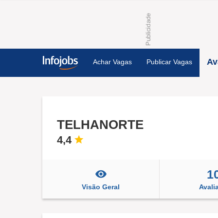
Av
Achar Vagas
Publicar Vagas
TELHANORTE
4,4
1
Visão Geral
Avali