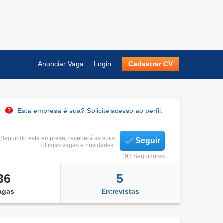
Anunciar Vaga
Login
Cadastrar CV
Esta empresa é sua? Solicite acesso ao perfil.
Seguindo esta empresa, receberá as suas
Seguir
últimas vagas e novidades.
193 Seguidores
36
5
agas
Entrevistas