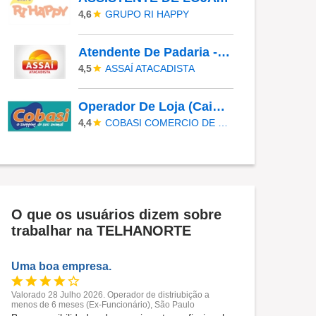
GRUPO RI HAPPY
4,6
Atendente De Padaria - Temporário (Alto Da XV)
ASSAÍ ATACADISTA
4,5
Operador De Loja (Caixa/Repositor) - Tucuruvi (Nova Cantareira)
COBASI COMERCIO DE PROD BASICOS E INDUSTRIALIZADOS LTDA
4,4
O que os usuários dizem sobre
trabalhar na TELHANORTE
Uma boa empresa.
Valorado 28 Julho 2026. Operador de distriubição a
menos de 6 meses (Ex-Funcionário), São Paulo