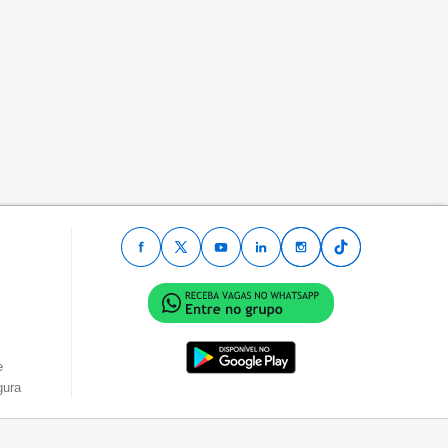
e
gura