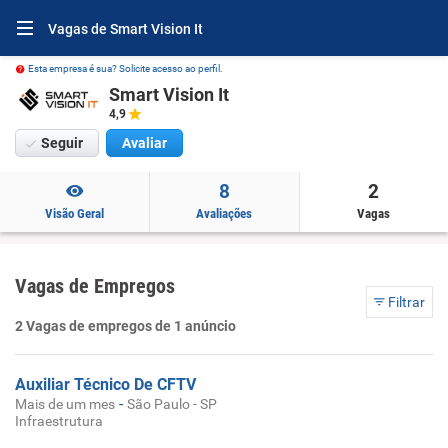
Vagas de Smart Vision It
Esta empresa é sua? Solicite acesso ao perfil.
Smart Vision It
4,9
Seguir
Avaliar
8
2
Visão Geral
Avaliações
Vagas
Vagas de Empregos
Filtrar
2 Vagas de empregos de 1 anúncio
Auxiliar Técnico De CFTV
-
Mais de um mes
São Paulo - SP
Infraestrutura