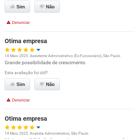
Ambiente de trabalho
Sim
Não
Conciliação com a vida familiar
Denunciar
Benefícios
Otima empresa
Recomenda esta empresa
14 Maio 2025. Assistente Administrativo (Ex-Funcionário), São Paulo
Recomenda a diretoria
Grande possibilidade de crescimento
Oportunidade de promoção
Esta avaliação foi útil?
Ambiente de trabalho
Sim
Não
Conciliação com a vida familiar
Denunciar
Benefícios
Otima empresa
Recomenda esta empresa
14 Maio 2025. Analista Administrativo, São Paulo
Recomenda a diretoria