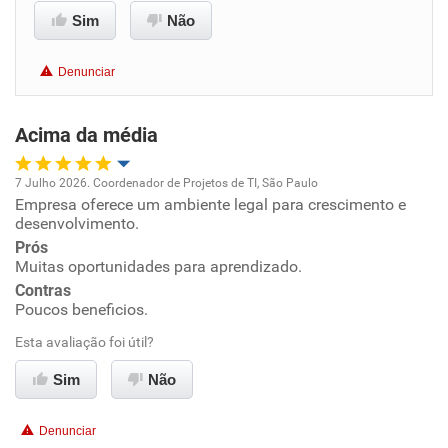
Sim
Não
Benefícios
Denunciar
Recomenda esta empresa
Acima da média
Recomenda a diretoria
7 Julho 2026. Coordenador de Projetos de TI, São Paulo
Empresa oferece um ambiente legal para crescimento e
Oportunidade de promoção
desenvolvimento.
Prós
Ambiente de trabalho
Muitas oportunidades para aprendizado.
Contras
Conciliação com a vida familiar
Poucos beneficios.
Esta avaliação foi útil?
Benefícios
Sim
Não
Recomenda esta empresa
Denunciar
Recomenda a diretoria