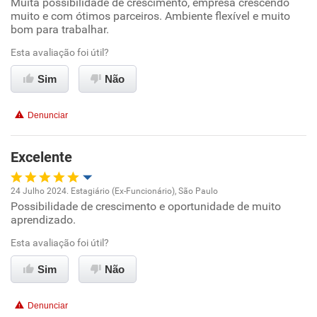
Muita possibilidade de crescimento, empresa crescendo
Oportunidade de promoção
muito e com ótimos parceiros. Ambiente flexível e muito
bom para trabalhar.
Ambiente de trabalho
Esta avaliação foi útil?
Conciliação com a vida familiar
Sim
Não
Benefícios
Denunciar
Recomenda esta empresa
Excelente
Recomenda a diretoria
24 Julho 2024. Estagiário (Ex-Funcionário), São Paulo
Possibilidade de crescimento e oportunidade de muito
Oportunidade de promoção
aprendizado.
Ambiente de trabalho
Esta avaliação foi útil?
Sim
Não
Conciliação com a vida familiar
Denunciar
Benefícios